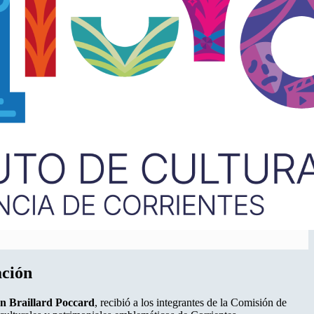
ación
n Braillard Poccard
, recibió a los integrantes de la Comisión de