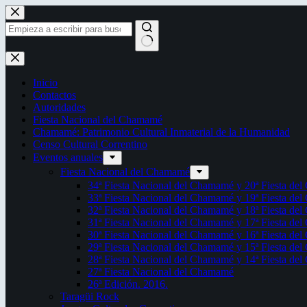
Saltar
al
contenido
Sin
resultados
Inicio
Contactos
Autoridades
Fiesta Nacional del Chamamé
Chamamé: Patrimonio Cultural Inmaterial de la Humanidad
Censo Cultural Correntino
Eventos anuales
Fiesta Nacional del Chamamé
34ª Fiesta Nacional del Chamamé y 20ª Fiesta de
33ª Fiesta Nacional del Chamamé y 19ª Fiesta de
32ª Fiesta Nacional del Chamamé y 18ª Fiesta de
31ª Fiesta Nacional del Chamamé y 17ª Fiesta de
30ª Fiesta Nacional del Chamamé y 16ª Fiesta de
29ª Fiesta Nacional del Chamamé y 15ª Fiesta de
28ª Fiesta Nacional del Chamamé y 14ª Fiesta de
27ª Fiesta Nacional del Chamamé
26ª Edición. 2016.
Taragüi Rock