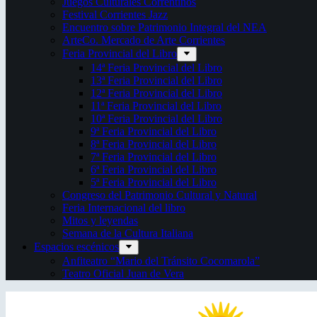
Juegos Culturales Correntinos
Festival Corrientes Jazz
Encuentro sobre Patrimonio Integral del NEA
ArteCo. Mercado de Arte Corrientes
Feria Provincial del Libro
14ª Feria Provincial del Libro
13ª Feria Provincial del Libro
12ª Feria Provincial del Libro
11ª Feria Provincial del Libro
10ª Feria Provincial del Libro
9ª Feria Provincial del Libro
8ª Feria Provincial del Libro
7ª Feria Provincial del Libro
6ª Feria Provincial del Libro
5ª Feria Provincial del Libro
Congreso del Patrimonio Cultural y Natural
Feria Internacional del libro
Mitos y leyendas
Semana de la Cultura Italiana
Espacios escénicos
Anfiteatro “Mario del Tránsito Cocomarola”
Teatro Oficial Juan de Vera