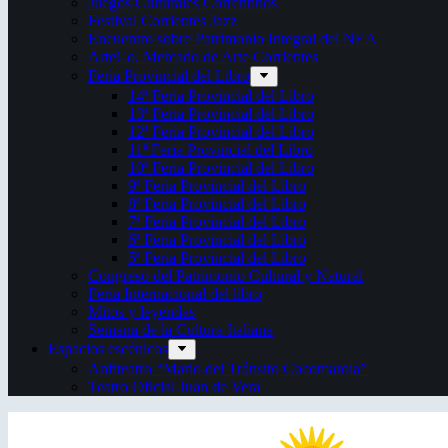
Juegos Culturales Correntinos
Festival Corrientes Jazz
Encuentro sobre Patrimonio Integral del NEA
ArteCo. Mercado de Arte Corrientes
Feria Provincial del Libro
14ª Feria Provincial del Libro
13ª Feria Provincial del Libro
12ª Feria Provincial del Libro
11ª Feria Provincial del Libro
10ª Feria Provincial del Libro
9ª Feria Provincial del Libro
8ª Feria Provincial del Libro
7ª Feria Provincial del Libro
6ª Feria Provincial del Libro
5ª Feria Provincial del Libro
Congreso del Patrimonio Cultural y Natural
Feria Internacional del libro
Mitos y leyendas
Semana de la Cultura Italiana
Espacios escénicos
Anfiteatro “Mario del Tránsito Cocomarola”
Teatro Oficial Juan de Vera