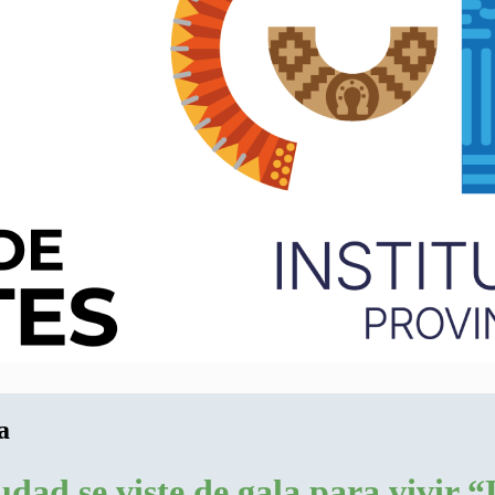
a
iudad se viste de gala para vivir