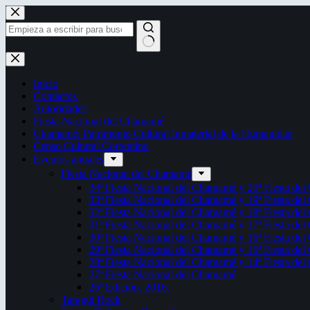
Saltar
al
contenido
Sin
resultados
Inicio
Contactos
Autoridades
Fiesta Nacional del Chamamé
Chamamé: Patrimonio Cultural Inmaterial de la Humanidad
Censo Cultural Correntino
Eventos anuales
Fiesta Nacional del Chamamé
34ª Fiesta Nacional del Chamamé y 20ª Fiesta de
33ª Fiesta Nacional del Chamamé y 19ª Fiesta de
32ª Fiesta Nacional del Chamamé y 18ª Fiesta de
31ª Fiesta Nacional del Chamamé y 17ª Fiesta de
30ª Fiesta Nacional del Chamamé y 16ª Fiesta de
29ª Fiesta Nacional del Chamamé y 15ª Fiesta de
28ª Fiesta Nacional del Chamamé y 14ª Fiesta de
27ª Fiesta Nacional del Chamamé
26ª Edición. 2016.
Taragüi Rock