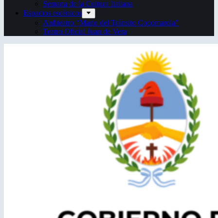
Semana de la Cultura Italiana
Espacios escénicos
Anfiteatro “Mario del Tránsito Cocomarola”
Teatro Oficial Juan de Vera