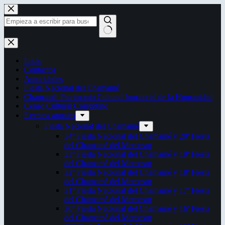
Saltar
al
contenido
Sin
resultados
Inicio
Contactos
Autoridades
Fiesta Nacional del Chamamé
Chamamé: Patrimonio Cultural Inmaterial de la Humanidad
Censo Cultural Correntino
Eventos anuales
Fiesta Nacional del Chamamé
34ª Fiesta Nacional del Chamamé y 20ª Fiesta
del Chamamé del Mercosur
33ª Fiesta Nacional del Chamamé y 19ª Fiesta
del Chamamé del Mercosur
32ª Fiesta Nacional del Chamamé y 18ª Fiesta
del Chamamé del Mercosur
31ª Fiesta Nacional del Chamamé y 17ª Fiesta
del Chamamé del Mercosur
30ª Fiesta Nacional del Chamamé y 16ª Fiesta
del Chamamé del Mercosur