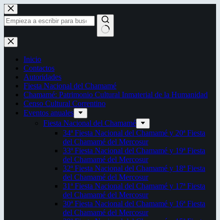
Saltar
al
contenido
Sin
resultados
Inicio
Contactos
Autoridades
Fiesta Nacional del Chamamé
Chamamé: Patrimonio Cultural Inmaterial de la Humanidad
Censo Cultural Correntino
Eventos anuales
Fiesta Nacional del Chamamé
34ª Fiesta Nacional del Chamamé y 20ª Fiesta
del Chamamé del Mercosur
33ª Fiesta Nacional del Chamamé y 19ª Fiesta
del Chamamé del Mercosur
32ª Fiesta Nacional del Chamamé y 18ª Fiesta
del Chamamé del Mercosur
31ª Fiesta Nacional del Chamamé y 17ª Fiesta
del Chamamé del Mercosur
30ª Fiesta Nacional del Chamamé y 16ª Fiesta
del Chamamé del Mercosur