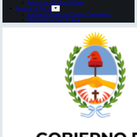
Semana de la Cultura Italiana
Espacios escénicos
Anfiteatro “Mario del Tránsito Cocomarola”
Teatro Oficial Juan de Vera