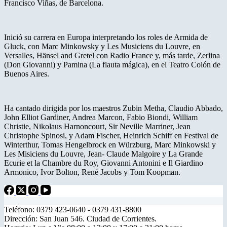
Francisco Viñas, de Barcelona.
Inició su carrera en Europa interpretando los roles de Armida de
Gluck, con Marc Minkowsky y Les Musiciens du Louvre, en
Versalles, Hänsel and Gretel con Radio France y, más tarde, Zerlina
(Don Giovanni) y Pamina (La flauta mágica), en el Teatro Colón de
Buenos Aires.
Ha cantado dirigida por los maestros Zubin Metha, Claudio Abbado,
John Elliot Gardiner, Andrea Marcon, Fabio Biondi, William
Christie, Nikolaus Harnoncourt, Sir Neville Marriner, Jean
Christophe Spinosi, y Adam Fischer, Heinrich Schiff en Festival de
Winterthur, Tomas Hengelbrock en Würzburg, Marc Minkowski y
Les Misiciens du Louvre, Jean- Claude Malgoire y La Grande
Ecurie et la Chambre du Roy, Giovanni Antonini e Il Giardino
Armonico, Ivor Bolton, René Jacobs y Tom Koopman.
Teléfono: 0379 423-0640 - 0379 431-8800
Dirección: San Juan 546. Ciudad de Corrientes.