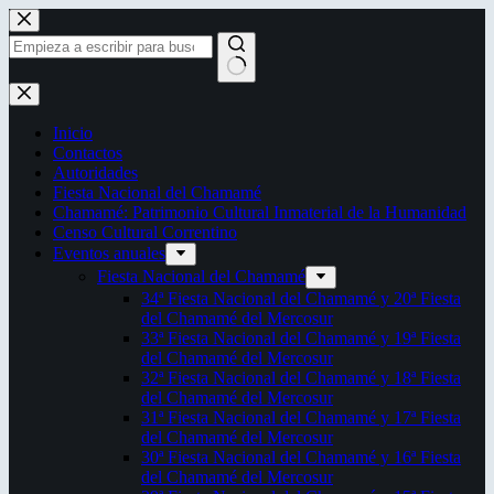
Saltar
al
contenido
Sin
resultados
Inicio
Contactos
Autoridades
Fiesta Nacional del Chamamé
Chamamé: Patrimonio Cultural Inmaterial de la Humanidad
Censo Cultural Correntino
Eventos anuales
Fiesta Nacional del Chamamé
34ª Fiesta Nacional del Chamamé y 20ª Fiesta
del Chamamé del Mercosur
33ª Fiesta Nacional del Chamamé y 19ª Fiesta
del Chamamé del Mercosur
32ª Fiesta Nacional del Chamamé y 18ª Fiesta
del Chamamé del Mercosur
31ª Fiesta Nacional del Chamamé y 17ª Fiesta
del Chamamé del Mercosur
30ª Fiesta Nacional del Chamamé y 16ª Fiesta
del Chamamé del Mercosur