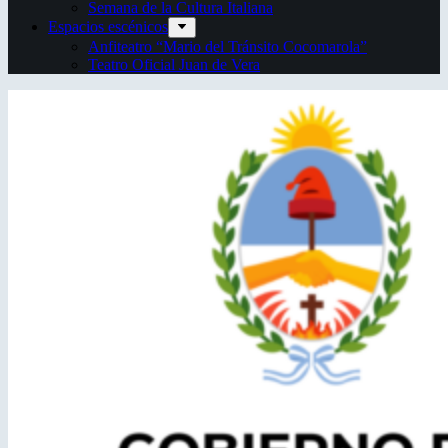
Semana de la Cultura Italiana
Espacios escénicos
Anfiteatro “Mario del Tránsito Cocomarola”
Teatro Oficial Juan de Vera