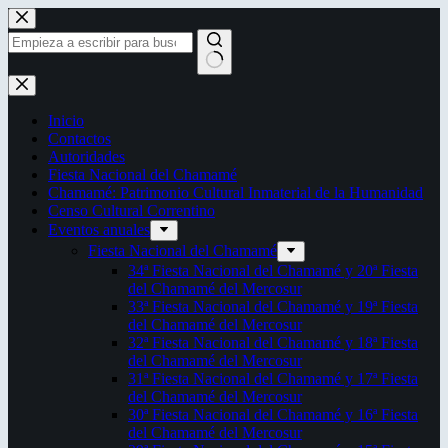
Saltar
al
contenido
Sin
resultados
Inicio
Contactos
Autoridades
Fiesta Nacional del Chamamé
Chamamé: Patrimonio Cultural Inmaterial de la Humanidad
Censo Cultural Correntino
Eventos anuales
Fiesta Nacional del Chamamé
34ª Fiesta Nacional del Chamamé y 20ª Fiesta
del Chamamé del Mercosur
33ª Fiesta Nacional del Chamamé y 19ª Fiesta
del Chamamé del Mercosur
32ª Fiesta Nacional del Chamamé y 18ª Fiesta
del Chamamé del Mercosur
31ª Fiesta Nacional del Chamamé y 17ª Fiesta
del Chamamé del Mercosur
30ª Fiesta Nacional del Chamamé y 16ª Fiesta
del Chamamé del Mercosur