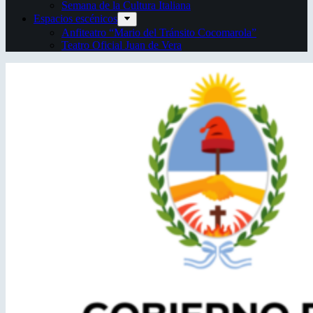
Semana de la Cultura Italiana
Espacios escénicos
Anfiteatro “Mario del Tránsito Cocomarola”
Teatro Oficial Juan de Vera