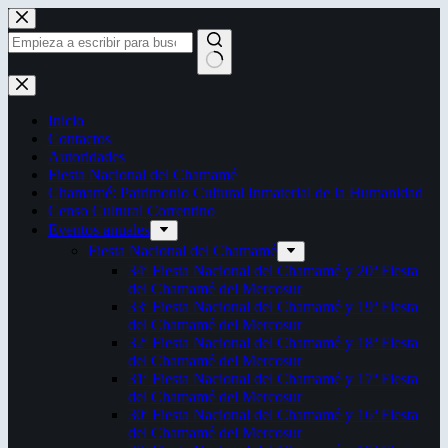
Saltar
al
contenido
Sin
resultados
Inicio
Contactos
Autoridades
Fiesta Nacional del Chamamé
Chamamé: Patrimonio Cultural Inmaterial de la Humanidad
Censo Cultural Correntino
Eventos anuales
Fiesta Nacional del Chamamé
34ª Fiesta Nacional del Chamamé y 20ª Fiesta
del Chamamé del Mercosur
33ª Fiesta Nacional del Chamamé y 19ª Fiesta
del Chamamé del Mercosur
32ª Fiesta Nacional del Chamamé y 18ª Fiesta
del Chamamé del Mercosur
31ª Fiesta Nacional del Chamamé y 17ª Fiesta
del Chamamé del Mercosur
30ª Fiesta Nacional del Chamamé y 16ª Fiesta
del Chamamé del Mercosur