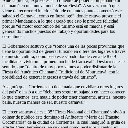
Ante la prensa, expresó estar “contento de poder acompañando al
chamamé en una nueva noche de su Fiesta”. A su vez, contó que
viene de recorrer el interior, “donde en tantos puntos comenzó este
sábado el Carnaval, como en Ituzaingó”, donde estuvo presente el
primer Mandatario, a lo que agregó que esto le produce felicidad,
porque “el motor económico del turismo está en marcha y está
generando muchos puestos de trabajo y oportunidades para los
correntinos”.
El Gobernador sostuvo que “somos una de las pocas provincias que
tiene la oportunidad de generar turismo en diferentes lugares a través
de nuestra cultura, como pasó este sábado donde cerca de 8 o 9
localidades vivieron la primera noche de Carnaval”. Destacó en este
sentido, que “dentro de muy poco vamos a poder disfrutar de la
Fiesta del Auténtico Chamamé Tradicional de Mburucuyá, con la
posibilidad de generar ingresos a través del turismo”.
Aseguró que “Corrientes no tiene nada que envidiar a otros lugares
del país” e instó a que “debemos seguir trabajando en hacer conocer
lo que tenemos, esta magia de poder tener chamamé, artistas, nuestro
baile, nuestra manera de ser, nuestro carnaval”.
El tercer sapucay de esta 35° Fiesta Nacional del Chamamé volvió a
colmar de público este domingo el Anfiteatro “Mario del Tránsito
Cocomarola” de la ciudad de Corrientes, la cual inauguró la grilla de
artistas Cayo Fernández, en su debut como recitador y cantor, ex