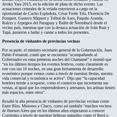
Jeroky Yara 2015, en la edición de plata de dicho evento. Las
actuaciones centrales de la velada estuvieron a cargo en la
oportunidad de Cacho Espíndola, César Frette Trío, Florencia De
Pompert, Gustavo Miqueri y Trébol de Ases, Paquito Aranda,
Raíces y Arpegios del Paraguay y Ballet de Ñeembucú desde el
vecino país, mientras que con la destaca actuación de Iván Ruiz y
Tupá, pusieron a bailar y cantar a todos los presentes.
Presencia de visitantes de provincias vecinas
Por su parte, el ministro secretario general de la Gobernación, Juan
Pablo Fornaroli, contó que se encuentra “acompañando al
Gobernador en estas primeras noches del Chamamé” e insistió que
“en los últimos tiempos los eventos festivos, como claramente es
este con sus 10 noches, en una gran herramienta de desarrollo
económico porque vemos como a través de nuestras fiestas, nuestra
vida comercial y económica se activa”. Dijo que “la capacidad
hotelera tiende a ocuparse, como el comercio que incrementa sus
ventas, al igual que los emprendedores y artesanos, los artistas tienen
más espacios, entre otros”.
Resaltó la alta presencia de visitantes de provincias vecinas como
Entre Ríos, Misiones y Chaco, como así también “muchos vecinos
de Buenos Aires que en los últimos años empezaron a conocer
Corrientes a través de nuestras bellezas naturales como el Iberá o