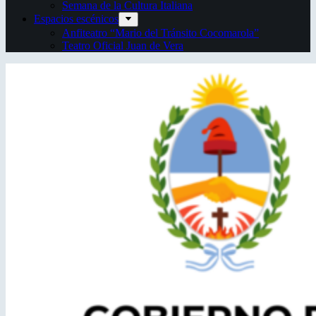
Semana de la Cultura Italiana
Espacios escénicos
Anfiteatro “Mario del Tránsito Cocomarola”
Teatro Oficial Juan de Vera