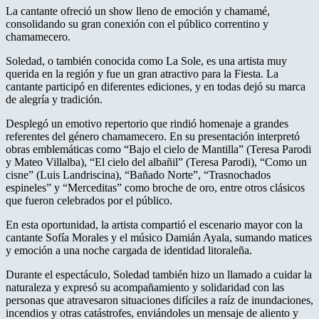
La cantante ofreció un show lleno de emoción y chamamé,
consolidando su gran conexión con el público correntino y
chamamecero.
Soledad, o también conocida como La Sole, es una artista muy
querida en la región y fue un gran atractivo para la Fiesta. La
cantante participó en diferentes ediciones, y en todas dejó su marca
de alegría y tradición.
Desplegó un emotivo repertorio que rindió homenaje a grandes
referentes del género chamamecero. En su presentación interpretó
obras emblemáticas como “Bajo el cielo de Mantilla” (Teresa Parodi
y Mateo Villalba), “El cielo del albañil” (Teresa Parodi), “Como un
cisne” (Luis Landriscina), “Bañado Norte”, “Trasnochados
espineles” y “Merceditas” como broche de oro, entre otros clásicos
que fueron celebrados por el público.
En esta oportunidad, la artista compartió el escenario mayor con la
cantante Sofía Morales y el músico Damián Ayala, sumando matices
y emoción a una noche cargada de identidad litoraleña.
Durante el espectáculo, Soledad también hizo un llamado a cuidar la
naturaleza y expresó su acompañamiento y solidaridad con las
personas que atravesaron situaciones difíciles a raíz de inundaciones,
incendios y otras catástrofes, enviándoles un mensaje de aliento y