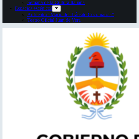
Semana de la Cultura Italiana
Espacios escénicos
Anfiteatro “Mario del Tránsito Cocomarola”
Teatro Oficial Juan de Vera