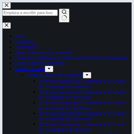
Saltar
al
contenido
Sin
resultados
Inicio
Contactos
Autoridades
Fiesta Nacional del Chamamé
Chamamé: Patrimonio Cultural Inmaterial de la Humanidad
Censo Cultural Correntino
Eventos anuales
Fiesta Nacional del Chamamé
34ª Fiesta Nacional del Chamamé y 20ª Fiesta
del Chamamé del Mercosur
33ª Fiesta Nacional del Chamamé y 19ª Fiesta
del Chamamé del Mercosur
32ª Fiesta Nacional del Chamamé y 18ª Fiesta
del Chamamé del Mercosur
31ª Fiesta Nacional del Chamamé y 17ª Fiesta
del Chamamé del Mercosur
30ª Fiesta Nacional del Chamamé y 16ª Fiesta
del Chamamé del Mercosur