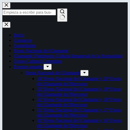
Saltar
al
contenido
Sin
resultados
Inicio
Contactos
Autoridades
Fiesta Nacional del Chamamé
Chamamé: Patrimonio Cultural Inmaterial de la Humanidad
Censo Cultural Correntino
Eventos anuales
Fiesta Nacional del Chamamé
34ª Fiesta Nacional del Chamamé y 20ª Fiesta
del Chamamé del Mercosur
33ª Fiesta Nacional del Chamamé y 19ª Fiesta
del Chamamé del Mercosur
32ª Fiesta Nacional del Chamamé y 18ª Fiesta
del Chamamé del Mercosur
31ª Fiesta Nacional del Chamamé y 17ª Fiesta
del Chamamé del Mercosur
30ª Fiesta Nacional del Chamamé y 16ª Fiesta
del Chamamé del Mercosur