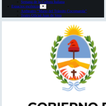
Semana de la Cultura Italiana
Espacios escénicos
Anfiteatro “Mario del Tránsito Cocomarola”
Teatro Oficial Juan de Vera