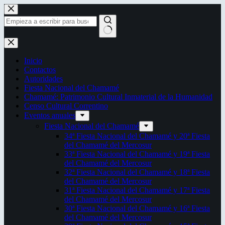
Saltar
al
contenido
Sin
resultados
Inicio
Contactos
Autoridades
Fiesta Nacional del Chamamé
Chamamé: Patrimonio Cultural Inmaterial de la Humanidad
Censo Cultural Correntino
Eventos anuales
Fiesta Nacional del Chamamé
34ª Fiesta Nacional del Chamamé y 20ª Fiesta
del Chamamé del Mercosur
33ª Fiesta Nacional del Chamamé y 19ª Fiesta
del Chamamé del Mercosur
32ª Fiesta Nacional del Chamamé y 18ª Fiesta
del Chamamé del Mercosur
31ª Fiesta Nacional del Chamamé y 17ª Fiesta
del Chamamé del Mercosur
30ª Fiesta Nacional del Chamamé y 16ª Fiesta
del Chamamé del Mercosur