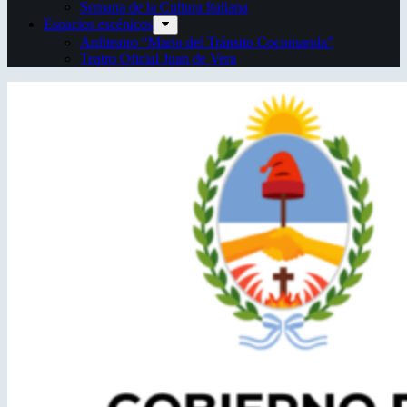
Semana de la Cultura Italiana
Espacios escénicos
Anfiteatro “Mario del Tránsito Cocomarola”
Teatro Oficial Juan de Vera