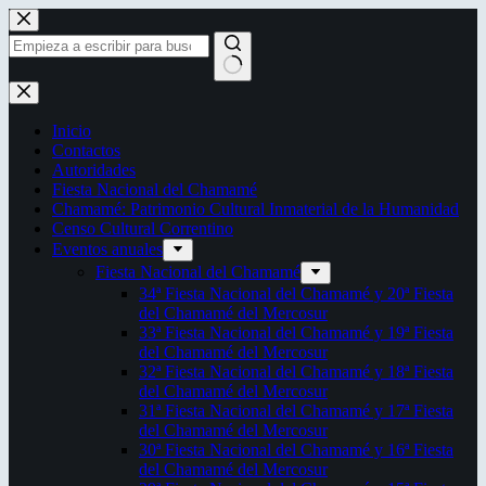
Saltar
al
contenido
Sin
resultados
Inicio
Contactos
Autoridades
Fiesta Nacional del Chamamé
Chamamé: Patrimonio Cultural Inmaterial de la Humanidad
Censo Cultural Correntino
Eventos anuales
Fiesta Nacional del Chamamé
34ª Fiesta Nacional del Chamamé y 20ª Fiesta
del Chamamé del Mercosur
33ª Fiesta Nacional del Chamamé y 19ª Fiesta
del Chamamé del Mercosur
32ª Fiesta Nacional del Chamamé y 18ª Fiesta
del Chamamé del Mercosur
31ª Fiesta Nacional del Chamamé y 17ª Fiesta
del Chamamé del Mercosur
30ª Fiesta Nacional del Chamamé y 16ª Fiesta
del Chamamé del Mercosur