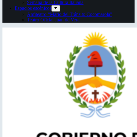
Semana de la Cultura Italiana
Espacios escénicos
Anfiteatro “Mario del Tránsito Cocomarola”
Teatro Oficial Juan de Vera