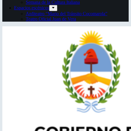
Semana de la Cultura Italiana
Espacios escénicos
Anfiteatro “Mario del Tránsito Cocomarola”
Teatro Oficial Juan de Vera