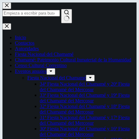
Saltar
al
contenido
Sin
resultados
Inicio
Contactos
Autoridades
Fiesta Nacional del Chamamé
Chamamé: Patrimonio Cultural Inmaterial de la Humanidad
Censo Cultural Correntino
Eventos anuales
Fiesta Nacional del Chamamé
34ª Fiesta Nacional del Chamamé y 20ª Fiesta
del Chamamé del Mercosur
33ª Fiesta Nacional del Chamamé y 19ª Fiesta
del Chamamé del Mercosur
32ª Fiesta Nacional del Chamamé y 18ª Fiesta
del Chamamé del Mercosur
31ª Fiesta Nacional del Chamamé y 17ª Fiesta
del Chamamé del Mercosur
30ª Fiesta Nacional del Chamamé y 16ª Fiesta
del Chamamé del Mercosur