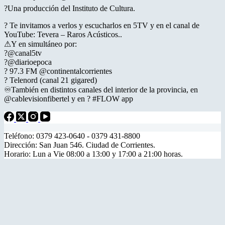
?Una producción del Instituto de Cultura.
? Te invitamos a verlos y escucharlos en 5TV y en el canal de
YouTube: Tevera – Raros Acústicos..
⚠Y en simultáneo por:
?@canal5tv
?@diarioepoca
? 97.3 FM @continentalcorrientes
? Telenord (canal 21 gigared)
♾️También en distintos canales del interior de la provincia, en
@cablevisionfibertel y en ? #FLOW app
Teléfono: 0379 423-0640 - 0379 431-8800
Dirección: San Juan 546. Ciudad de Corrientes.
Horario: Lun a Vie 08:00 a 13:00 y 17:00 a 21:00 horas.