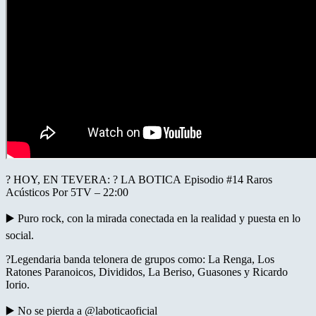
? HOY, EN TEVERA: ? LA BOTICA Episodio #14 Raros
Acústicos Por 5TV – 22:00
▶️ Puro rock, con la mirada conectada en la realidad y puesta en lo
social.
?Legendaria banda telonera de grupos como: La Renga, Los
Ratones Paranoicos, Divididos, La Beriso, Guasones y Ricardo
Iorio.
▶️ No se pierda a @laboticaoficial