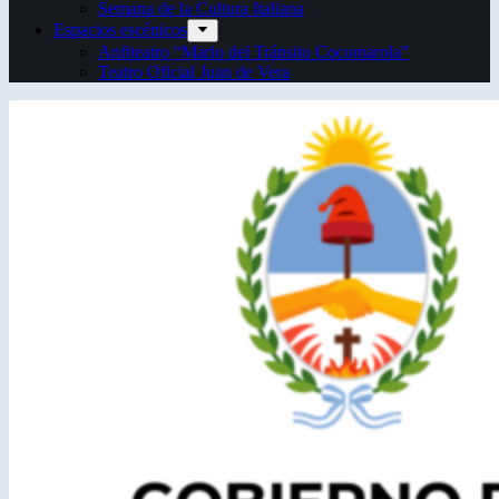
Semana de la Cultura Italiana
Espacios escénicos
Anfiteatro “Mario del Tránsito Cocomarola”
Teatro Oficial Juan de Vera