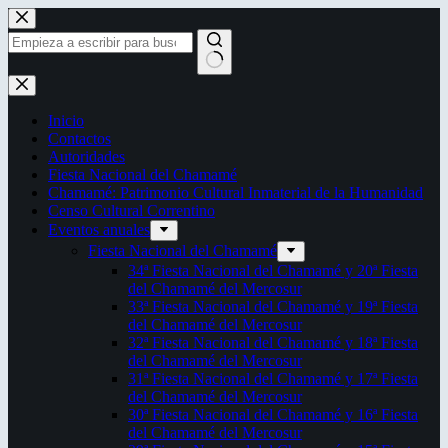
Saltar
al
contenido
Sin
resultados
Inicio
Contactos
Autoridades
Fiesta Nacional del Chamamé
Chamamé: Patrimonio Cultural Inmaterial de la Humanidad
Censo Cultural Correntino
Eventos anuales
Fiesta Nacional del Chamamé
34ª Fiesta Nacional del Chamamé y 20ª Fiesta
del Chamamé del Mercosur
33ª Fiesta Nacional del Chamamé y 19ª Fiesta
del Chamamé del Mercosur
32ª Fiesta Nacional del Chamamé y 18ª Fiesta
del Chamamé del Mercosur
31ª Fiesta Nacional del Chamamé y 17ª Fiesta
del Chamamé del Mercosur
30ª Fiesta Nacional del Chamamé y 16ª Fiesta
del Chamamé del Mercosur