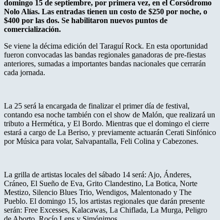
domingo 15 de septiembre, por primera vez, en el Corsódromo
Nolo Alías. Las entradas tienen un costo de $250 por noche, o
$400 por las dos. Se habilitaron nuevos puntos de
comercialización.
Se viene la décima edición del Taraguí Rock. En esta oportunidad
fueron convocadas las bandas regionales ganadoras de pre-fiestas
anteriores, sumadas a importantes bandas nacionales que cerrarán
cada jornada.
La 25 será la encargada de finalizar el primer día de festival,
contando esa noche también con el show de Malón, que realizará un
tributo a Hermética, y El Bordo. Mientras que el domingo el cierre
estará a cargo de La Beriso, y previamente actuarán Cerati Sinfónico
por Música para volar, Salvapantalla, Feli Colina y Cabezones.
La grilla de artistas locales del sábado 14 será: Ajo, Ánderes,
Cráneo, El Sueño de Eva, Grito Clandestino, La Botica, Norte
Mestizo, Silencio Blues Trio, Wendigos, Malentonado y The
Pueblo. El domingo 15, los artistas regionales que darán presente
serán: Free Excesses, Kalacawas, La Chiflada, La Murga, Peligro
de Aborto, Rocío Lens y Simónimos.