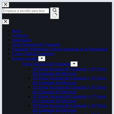
Saltar
al
contenido
Sin
resultados
Inicio
Contactos
Autoridades
Fiesta Nacional del Chamamé
Chamamé: Patrimonio Cultural Inmaterial de la Humanidad
Censo Cultural Correntino
Eventos anuales
Fiesta Nacional del Chamamé
34ª Fiesta Nacional del Chamamé y 20ª Fiesta
del Chamamé del Mercosur
33ª Fiesta Nacional del Chamamé y 19ª Fiesta
del Chamamé del Mercosur
32ª Fiesta Nacional del Chamamé y 18ª Fiesta
del Chamamé del Mercosur
31ª Fiesta Nacional del Chamamé y 17ª Fiesta
del Chamamé del Mercosur
30ª Fiesta Nacional del Chamamé y 16ª Fiesta
del Chamamé del Mercosur