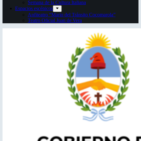
Semana de la Cultura Italiana
Espacios escénicos
Anfiteatro “Mario del Tránsito Cocomarola”
Teatro Oficial Juan de Vera