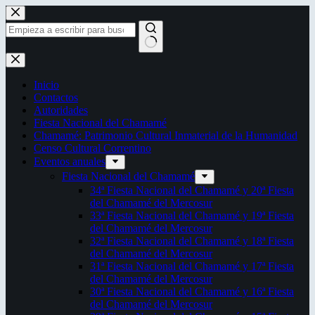
Saltar
al
contenido
Sin
resultados
Inicio
Contactos
Autoridades
Fiesta Nacional del Chamamé
Chamamé: Patrimonio Cultural Inmaterial de la Humanidad
Censo Cultural Correntino
Eventos anuales
Fiesta Nacional del Chamamé
34ª Fiesta Nacional del Chamamé y 20ª Fiesta
del Chamamé del Mercosur
33ª Fiesta Nacional del Chamamé y 19ª Fiesta
del Chamamé del Mercosur
32ª Fiesta Nacional del Chamamé y 18ª Fiesta
del Chamamé del Mercosur
31ª Fiesta Nacional del Chamamé y 17ª Fiesta
del Chamamé del Mercosur
30ª Fiesta Nacional del Chamamé y 16ª Fiesta
del Chamamé del Mercosur