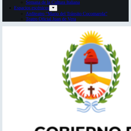
Semana de la Cultura Italiana
Espacios escénicos
Anfiteatro “Mario del Tránsito Cocomarola”
Teatro Oficial Juan de Vera