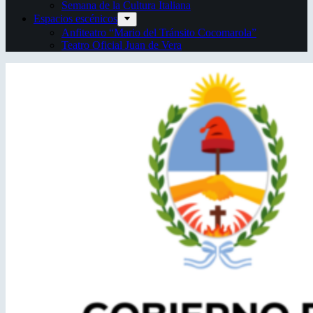
Semana de la Cultura Italiana
Espacios escénicos
Anfiteatro “Mario del Tránsito Cocomarola”
Teatro Oficial Juan de Vera