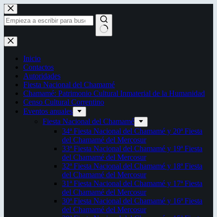
Saltar
al
contenido
Sin
resultados
Inicio
Contactos
Autoridades
Fiesta Nacional del Chamamé
Chamamé: Patrimonio Cultural Inmaterial de la Humanidad
Censo Cultural Correntino
Eventos anuales
Fiesta Nacional del Chamamé
34ª Fiesta Nacional del Chamamé y 20ª Fiesta
del Chamamé del Mercosur
33ª Fiesta Nacional del Chamamé y 19ª Fiesta
del Chamamé del Mercosur
32ª Fiesta Nacional del Chamamé y 18ª Fiesta
del Chamamé del Mercosur
31ª Fiesta Nacional del Chamamé y 17ª Fiesta
del Chamamé del Mercosur
30ª Fiesta Nacional del Chamamé y 16ª Fiesta
del Chamamé del Mercosur