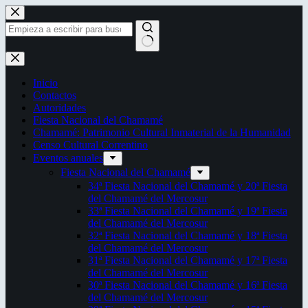
Saltar
al
contenido
Sin
resultados
Inicio
Contactos
Autoridades
Fiesta Nacional del Chamamé
Chamamé: Patrimonio Cultural Inmaterial de la Humanidad
Censo Cultural Correntino
Eventos anuales
Fiesta Nacional del Chamamé
34ª Fiesta Nacional del Chamamé y 20ª Fiesta
del Chamamé del Mercosur
33ª Fiesta Nacional del Chamamé y 19ª Fiesta
del Chamamé del Mercosur
32ª Fiesta Nacional del Chamamé y 18ª Fiesta
del Chamamé del Mercosur
31ª Fiesta Nacional del Chamamé y 17ª Fiesta
del Chamamé del Mercosur
30ª Fiesta Nacional del Chamamé y 16ª Fiesta
del Chamamé del Mercosur