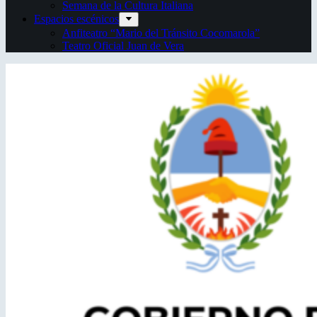
Semana de la Cultura Italiana
Espacios escénicos
Anfiteatro “Mario del Tránsito Cocomarola”
Teatro Oficial Juan de Vera