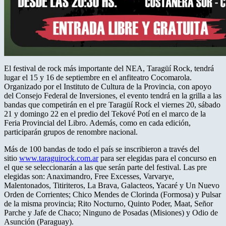
El festival de rock más importante del NEA, Taragüí Rock, tendrá
lugar el 15 y 16 de septiembre en el anfiteatro Cocomarola.
Organizado por el Instituto de Cultura de la Provincia, con apoyo
del Consejo Federal de Inversiones, el evento tendrá en la grilla a las
bandas que competirán en el pre Taragüí Rock el viernes 20, sábado
21 y domingo 22 en el predio del Tekové Potí en el marco de la
Feria Provincial del Libro. Además, como en cada edición,
participarán grupos de renombre nacional.
Más de 100 bandas de todo el país se inscribieron a través del
sitio
www.taraguirock.com.ar
para ser elegidas para el concurso en
el que se seleccionarán a las que serán parte del festival. Las pre
elegidas son: Anaximandro, Free Excesses, Varvarye,
Malentonados, Titiriteros, La Brava, Galacteos, Yacaré y Un Nuevo
Orden de Corrientes; Chico Mendes de Clorinda (Formosa) y Pulsar
de la misma provincia; Rito Nocturno, Quinto Poder, Maat, Señor
Parche y Jafe de Chaco; Ninguno de Posadas (Misiones) y Odio de
Asunción (Paraguay).