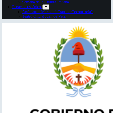
Semana de la Cultura Italiana
Espacios escénicos
Anfiteatro “Mario del Tránsito Cocomarola”
Teatro Oficial Juan de Vera