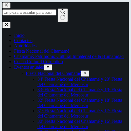
Saltar
al
contenido
Sin
resultados
Inicio
Contactos
Autoridades
Fiesta Nacional del Chamamé
Chamamé: Patrimonio Cultural Inmaterial de la Humanidad
Censo Cultural Correntino
Eventos anuales
Fiesta Nacional del Chamamé
34ª Fiesta Nacional del Chamamé y 20ª Fiesta
del Chamamé del Mercosur
33ª Fiesta Nacional del Chamamé y 19ª Fiesta
del Chamamé del Mercosur
32ª Fiesta Nacional del Chamamé y 18ª Fiesta
del Chamamé del Mercosur
31ª Fiesta Nacional del Chamamé y 17ª Fiesta
del Chamamé del Mercosur
30ª Fiesta Nacional del Chamamé y 16ª Fiesta
del Chamamé del Mercosur