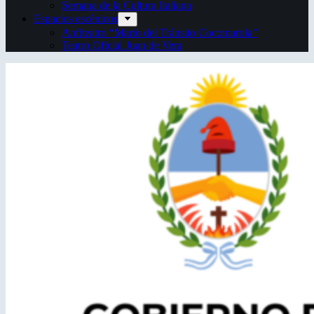
Semana de la Cultura Italiana
Espacios escénicos
Anfiteatro “Mario del Tránsito Cocomarola”
Teatro Oficial Juan de Vera