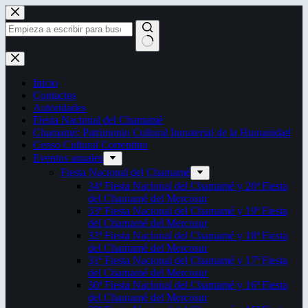
Saltar
al
contenido
Sin
resultados
Inicio
Contactos
Autoridades
Fiesta Nacional del Chamamé
Chamamé: Patrimonio Cultural Inmaterial de la Humanidad
Censo Cultural Correntino
Eventos anuales
Fiesta Nacional del Chamamé
34ª Fiesta Nacional del Chamamé y 20ª Fiesta
del Chamamé del Mercosur
33ª Fiesta Nacional del Chamamé y 19ª Fiesta
del Chamamé del Mercosur
32ª Fiesta Nacional del Chamamé y 18ª Fiesta
del Chamamé del Mercosur
31ª Fiesta Nacional del Chamamé y 17ª Fiesta
del Chamamé del Mercosur
30ª Fiesta Nacional del Chamamé y 16ª Fiesta
del Chamamé del Mercosur