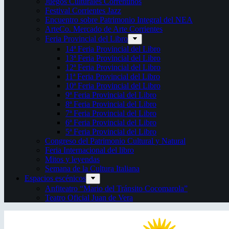
Juegos Culturales Correntinos
Festival Corrientes Jazz
Encuentro sobre Patrimonio Integral del NEA
ArteCo. Mercado de Arte Corrientes
Feria Provincial del Libro
14ª Feria Provincial del Libro
13ª Feria Provincial del Libro
12ª Feria Provincial del Libro
11ª Feria Provincial del Libro
10ª Feria Provincial del Libro
9ª Feria Provincial del Libro
8ª Feria Provincial del Libro
7ª Feria Provincial del Libro
6ª Feria Provincial del Libro
5ª Feria Provincial del Libro
Congreso del Patrimonio Cultural y Natural
Feria Internacional del libro
Mitos y leyendas
Semana de la Cultura Italiana
Espacios escénicos
Anfiteatro “Mario del Tránsito Cocomarola”
Teatro Oficial Juan de Vera