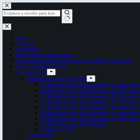
Saltar
al
contenido
Sin
resultados
Inicio
Contactos
Autoridades
Fiesta Nacional del Chamamé
Chamamé: Patrimonio Cultural Inmaterial de la Humanidad
Censo Cultural Correntino
Eventos anuales
Fiesta Nacional del Chamamé
34ª Fiesta Nacional del Chamamé y 20ª Fiesta de
33ª Fiesta Nacional del Chamamé y 19ª Fiesta de
32ª Fiesta Nacional del Chamamé y 18ª Fiesta de
31ª Fiesta Nacional del Chamamé y 17ª Fiesta de
30ª Fiesta Nacional del Chamamé y 16ª Fiesta de
29ª Fiesta Nacional del Chamamé y 15ª Fiesta de
28ª Fiesta Nacional del Chamamé y 14ª Fiesta de
27ª Fiesta Nacional del Chamamé
26ª Edición. 2016.
Taragüi Rock