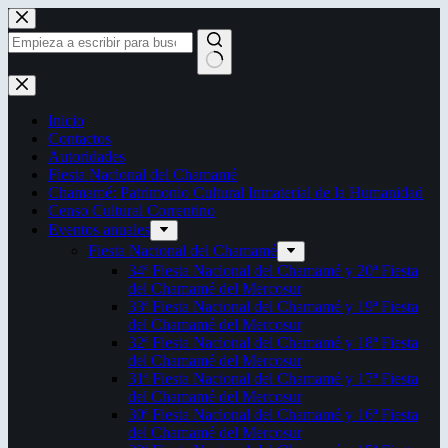
Saltar
al
contenido
Sin
resultados
Inicio
Contactos
Autoridades
Fiesta Nacional del Chamamé
Chamamé: Patrimonio Cultural Inmaterial de la Humanidad
Censo Cultural Correntino
Eventos anuales
Fiesta Nacional del Chamamé
34ª Fiesta Nacional del Chamamé y 20ª Fiesta
del Chamamé del Mercosur
33ª Fiesta Nacional del Chamamé y 19ª Fiesta
del Chamamé del Mercosur
32ª Fiesta Nacional del Chamamé y 18ª Fiesta
del Chamamé del Mercosur
31ª Fiesta Nacional del Chamamé y 17ª Fiesta
del Chamamé del Mercosur
30ª Fiesta Nacional del Chamamé y 16ª Fiesta
del Chamamé del Mercosur