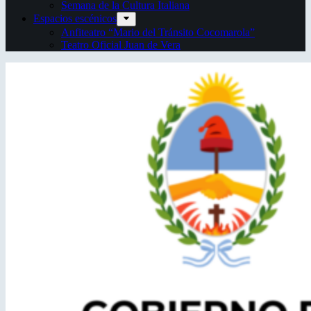
Semana de la Cultura Italiana
Espacios escénicos
Anfiteatro “Mario del Tránsito Cocomarola”
Teatro Oficial Juan de Vera