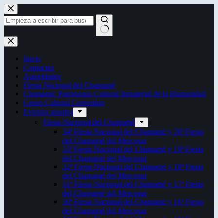
Saltar
al
contenido
Sin
resultados
Inicio
Contactos
Autoridades
Fiesta Nacional del Chamamé
Chamamé: Patrimonio Cultural Inmaterial de la Humanidad
Censo Cultural Correntino
Eventos anuales
Fiesta Nacional del Chamamé
34ª Fiesta Nacional del Chamamé y 20ª Fiesta
del Chamamé del Mercosur
33ª Fiesta Nacional del Chamamé y 19ª Fiesta
del Chamamé del Mercosur
32ª Fiesta Nacional del Chamamé y 18ª Fiesta
del Chamamé del Mercosur
31ª Fiesta Nacional del Chamamé y 17ª Fiesta
del Chamamé del Mercosur
30ª Fiesta Nacional del Chamamé y 16ª Fiesta
del Chamamé del Mercosur