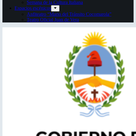
Semana de la Cultura Italiana
Espacios escénicos
Anfiteatro “Mario del Tránsito Cocomarola”
Teatro Oficial Juan de Vera