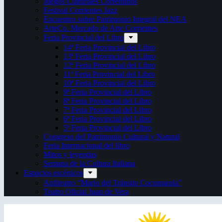
Juegos Culturales Correntinos
Festival Corrientes Jazz
Encuentro sobre Patrimonio Integral del NEA
ArteCo. Mercado de Arte Corrientes
Feria Provincial del Libro
14ª Feria Provincial del Libro
13ª Feria Provincial del Libro
12ª Feria Provincial del Libro
11ª Feria Provincial del Libro
10ª Feria Provincial del Libro
9ª Feria Provincial del Libro
8ª Feria Provincial del Libro
7ª Feria Provincial del Libro
6ª Feria Provincial del Libro
5ª Feria Provincial del Libro
Congreso del Patrimonio Cultural y Natural
Feria Internacional del libro
Mitos y leyendas
Semana de la Cultura Italiana
Espacios escénicos
Anfiteatro “Mario del Tránsito Cocomarola”
Teatro Oficial Juan de Vera