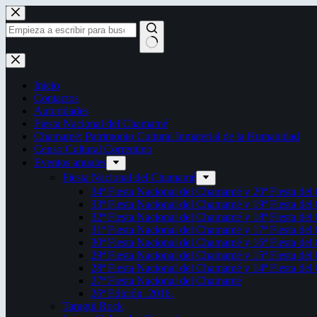
Saltar
al
contenido
Sin
resultados
Inicio
Contactos
Autoridades
Fiesta Nacional del Chamamé
Chamamé: Patrimonio Cultural Inmaterial de la Humanidad
Censo Cultural Correntino
Eventos anuales
Fiesta Nacional del Chamamé
34ª Fiesta Nacional del Chamamé y 20ª Fiesta de
33ª Fiesta Nacional del Chamamé y 19ª Fiesta de
32ª Fiesta Nacional del Chamamé y 18ª Fiesta de
31ª Fiesta Nacional del Chamamé y 17ª Fiesta de
30ª Fiesta Nacional del Chamamé y 16ª Fiesta de
29ª Fiesta Nacional del Chamamé y 15ª Fiesta de
28ª Fiesta Nacional del Chamamé y 14ª Fiesta de
27ª Fiesta Nacional del Chamamé
26ª Edición. 2016.
Taragüi Rock