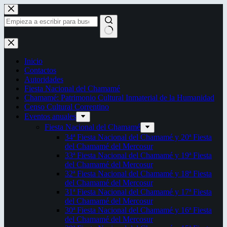
Saltar
al
contenido
Sin
resultados
Inicio
Contactos
Autoridades
Fiesta Nacional del Chamamé
Chamamé: Patrimonio Cultural Inmaterial de la Humanidad
Censo Cultural Correntino
Eventos anuales
Fiesta Nacional del Chamamé
34ª Fiesta Nacional del Chamamé y 20ª Fiesta
del Chamamé del Mercosur
33ª Fiesta Nacional del Chamamé y 19ª Fiesta
del Chamamé del Mercosur
32ª Fiesta Nacional del Chamamé y 18ª Fiesta
del Chamamé del Mercosur
31ª Fiesta Nacional del Chamamé y 17ª Fiesta
del Chamamé del Mercosur
30ª Fiesta Nacional del Chamamé y 16ª Fiesta
del Chamamé del Mercosur