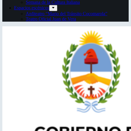
Semana de la Cultura Italiana
Espacios escénicos
Anfiteatro “Mario del Tránsito Cocomarola”
Teatro Oficial Juan de Vera