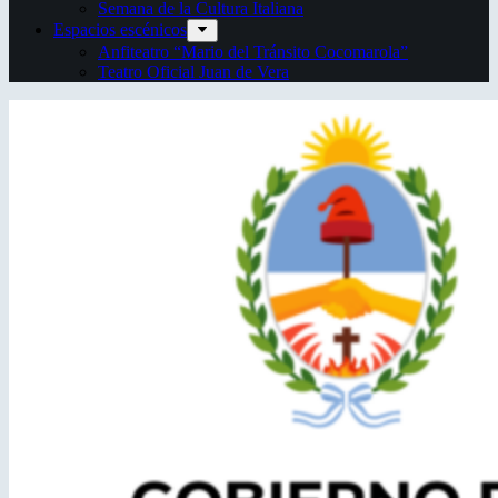
Semana de la Cultura Italiana
Espacios escénicos
Anfiteatro “Mario del Tránsito Cocomarola”
Teatro Oficial Juan de Vera