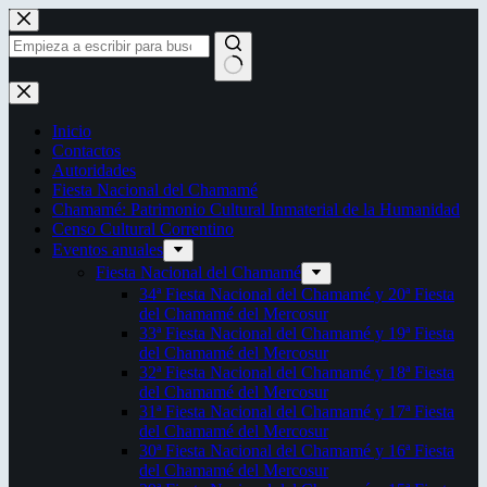
Saltar
al
contenido
Sin
resultados
Inicio
Contactos
Autoridades
Fiesta Nacional del Chamamé
Chamamé: Patrimonio Cultural Inmaterial de la Humanidad
Censo Cultural Correntino
Eventos anuales
Fiesta Nacional del Chamamé
34ª Fiesta Nacional del Chamamé y 20ª Fiesta
del Chamamé del Mercosur
33ª Fiesta Nacional del Chamamé y 19ª Fiesta
del Chamamé del Mercosur
32ª Fiesta Nacional del Chamamé y 18ª Fiesta
del Chamamé del Mercosur
31ª Fiesta Nacional del Chamamé y 17ª Fiesta
del Chamamé del Mercosur
30ª Fiesta Nacional del Chamamé y 16ª Fiesta
del Chamamé del Mercosur