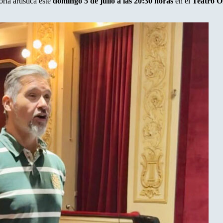
ria artística este
domingo 5 de julio a las 20:30 horas
en el
Teatro O