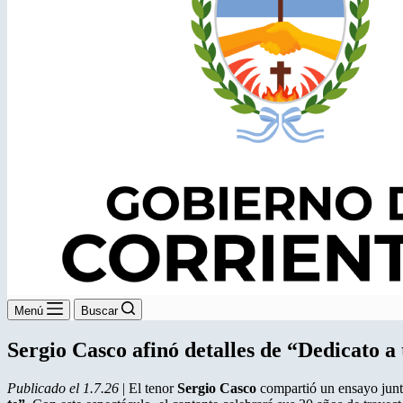
Menú
Buscar
Sergio Casco afinó detalles de “Dedicato a 
Publicado el 1.7.26
| El tenor
Sergio Casco
compartió un ensayo junt