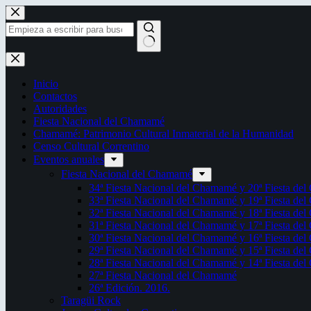
Saltar
al
contenido
Sin
resultados
Inicio
Contactos
Autoridades
Fiesta Nacional del Chamamé
Chamamé: Patrimonio Cultural Inmaterial de la Humanidad
Censo Cultural Correntino
Eventos anuales
Fiesta Nacional del Chamamé
34ª Fiesta Nacional del Chamamé y 20ª Fiesta de
33ª Fiesta Nacional del Chamamé y 19ª Fiesta de
32ª Fiesta Nacional del Chamamé y 18ª Fiesta de
31ª Fiesta Nacional del Chamamé y 17ª Fiesta de
30ª Fiesta Nacional del Chamamé y 16ª Fiesta de
29ª Fiesta Nacional del Chamamé y 15ª Fiesta de
28ª Fiesta Nacional del Chamamé y 14ª Fiesta de
27ª Fiesta Nacional del Chamamé
26ª Edición. 2016.
Taragüi Rock