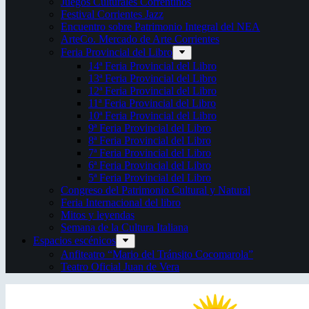
Juegos Culturales Correntinos
Festival Corrientes Jazz
Encuentro sobre Patrimonio Integral del NEA
ArteCo. Mercado de Arte Corrientes
Feria Provincial del Libro
14ª Feria Provincial del Libro
13ª Feria Provincial del Libro
12ª Feria Provincial del Libro
11ª Feria Provincial del Libro
10ª Feria Provincial del Libro
9ª Feria Provincial del Libro
8ª Feria Provincial del Libro
7ª Feria Provincial del Libro
6ª Feria Provincial del Libro
5ª Feria Provincial del Libro
Congreso del Patrimonio Cultural y Natural
Feria Internacional del libro
Mitos y leyendas
Semana de la Cultura Italiana
Espacios escénicos
Anfiteatro “Mario del Tránsito Cocomarola”
Teatro Oficial Juan de Vera