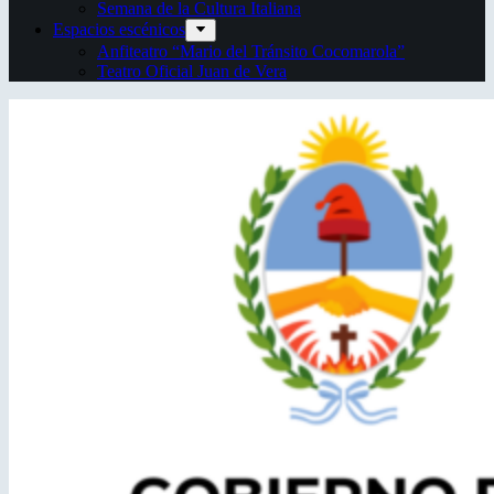
Semana de la Cultura Italiana
Espacios escénicos
Anfiteatro “Mario del Tránsito Cocomarola”
Teatro Oficial Juan de Vera