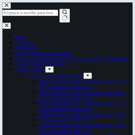
Saltar
al
contenido
Sin
resultados
Inicio
Contactos
Autoridades
Fiesta Nacional del Chamamé
Chamamé: Patrimonio Cultural Inmaterial de la Humanidad
Censo Cultural Correntino
Eventos anuales
Fiesta Nacional del Chamamé
34ª Fiesta Nacional del Chamamé y 20ª Fiesta
del Chamamé del Mercosur
33ª Fiesta Nacional del Chamamé y 19ª Fiesta
del Chamamé del Mercosur
32ª Fiesta Nacional del Chamamé y 18ª Fiesta
del Chamamé del Mercosur
31ª Fiesta Nacional del Chamamé y 17ª Fiesta
del Chamamé del Mercosur
30ª Fiesta Nacional del Chamamé y 16ª Fiesta
del Chamamé del Mercosur