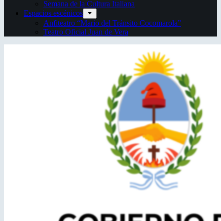
Semana de la Cultura Italiana
Espacios escénicos
Anfiteatro “Mario del Tránsito Cocomarola”
Teatro Oficial Juan de Vera