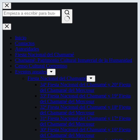
Saltar
al
contenido
Sin
resultados
Inicio
Contactos
Autoridades
Fiesta Nacional del Chamamé
Chamamé: Patrimonio Cultural Inmaterial de la Humanidad
Censo Cultural Correntino
Eventos anuales
Fiesta Nacional del Chamamé
34ª Fiesta Nacional del Chamamé y 20ª Fiesta
del Chamamé del Mercosur
33ª Fiesta Nacional del Chamamé y 19ª Fiesta
del Chamamé del Mercosur
32ª Fiesta Nacional del Chamamé y 18ª Fiesta
del Chamamé del Mercosur
31ª Fiesta Nacional del Chamamé y 17ª Fiesta
del Chamamé del Mercosur
30ª Fiesta Nacional del Chamamé y 16ª Fiesta
del Chamamé del Mercosur