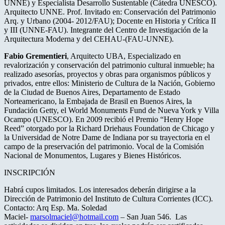
UNNE) y Especialista Desarrollo Sustentable (Cátedra UNESCO).
Arquitecto UNNE. Prof. Invitado en: Conservación del Patrimonio
Arq. y Urbano (2004- 2012/FAU); Docente en Historia y Crítica II
y III (UNNE-FAU). Integrante del Centro de Investigación de la
Arquitectura Moderna y del CEHAU-(FAU-UNNE).
Fabio Grementieri
, Arquitecto UBA, Especializado en
revalorización y conservación del patrimonio cultural inmueble; ha
realizado asesorías, proyectos y obras para organismos públicos y
privados, entre ellos: Ministerio de Cultura de la Nación, Gobierno
de la Ciudad de Buenos Aires, Departamento de Estado
Norteamericano, la Embajada de Brasil en Buenos Aires, la
Fundación Getty, el World Monuments Fund de Nueva York y Villa
Ocampo (UNESCO). En 2009 recibió el Premio “Henry Hope
Reed” otorgado por la Richard Driehaus Foundation de Chicago y
la Universidad de Notre Dame de Indiana por su trayectoria en el
campo de la preservación del patrimonio. Vocal de la Comisión
Nacional de Monumentos, Lugares y Bienes Históricos.
INSCRIPCIÓN
Habrá cupos limitados. Los interesados deberán dirigirse a la
Dirección de Patrimonio del Instituto de Cultura Corrientes (ICC).
Contacto: Arq Esp. Ma. Soledad
Maciel-
marsolmaciel@hotmail.com
– San Juan 546. Las