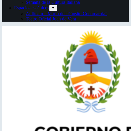
Semana de la Cultura Italiana
Espacios escénicos
Anfiteatro “Mario del Tránsito Cocomarola”
Teatro Oficial Juan de Vera