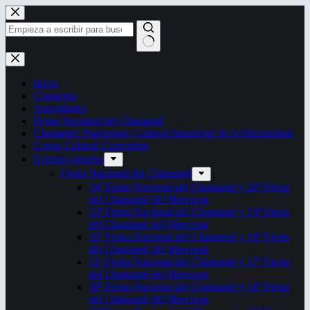
Saltar
al
contenido
Sin
resultados
Inicio
Contactos
Autoridades
Fiesta Nacional del Chamamé
Chamamé: Patrimonio Cultural Inmaterial de la Humanidad
Censo Cultural Correntino
Eventos anuales
Fiesta Nacional del Chamamé
34ª Fiesta Nacional del Chamamé y 20ª Fiesta
del Chamamé del Mercosur
33ª Fiesta Nacional del Chamamé y 19ª Fiesta
del Chamamé del Mercosur
32ª Fiesta Nacional del Chamamé y 18ª Fiesta
del Chamamé del Mercosur
31ª Fiesta Nacional del Chamamé y 17ª Fiesta
del Chamamé del Mercosur
30ª Fiesta Nacional del Chamamé y 16ª Fiesta
del Chamamé del Mercosur