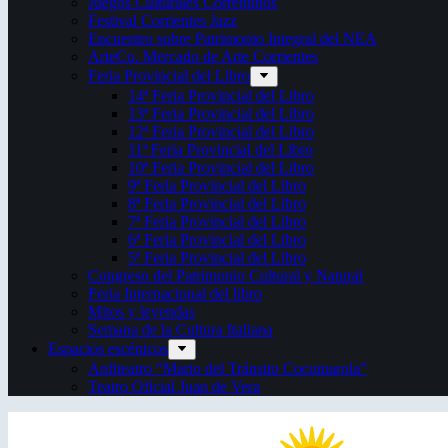
Juegos Culturales Correntinos
Festival Corrientes Jazz
Encuentro sobre Patrimonio Integral del NEA
ArteCo. Mercado de Arte Corrientes
Feria Provincial del Libro
14ª Feria Provincial del Libro
13ª Feria Provincial del Libro
12ª Feria Provincial del Libro
11ª Feria Provincial del Libro
10ª Feria Provincial del Libro
9ª Feria Provincial del Libro
8ª Feria Provincial del Libro
7ª Feria Provincial del Libro
6ª Feria Provincial del Libro
5ª Feria Provincial del Libro
Congreso del Patrimonio Cultural y Natural
Feria Internacional del libro
Mitos y leyendas
Semana de la Cultura Italiana
Espacios escénicos
Anfiteatro “Mario del Tránsito Cocomarola”
Teatro Oficial Juan de Vera