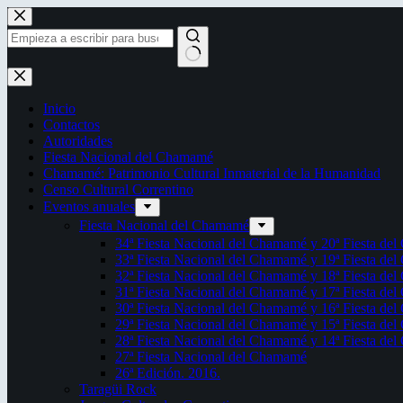
Saltar
al
contenido
Sin
resultados
Inicio
Contactos
Autoridades
Fiesta Nacional del Chamamé
Chamamé: Patrimonio Cultural Inmaterial de la Humanidad
Censo Cultural Correntino
Eventos anuales
Fiesta Nacional del Chamamé
34ª Fiesta Nacional del Chamamé y 20ª Fiesta de
33ª Fiesta Nacional del Chamamé y 19ª Fiesta de
32ª Fiesta Nacional del Chamamé y 18ª Fiesta de
31ª Fiesta Nacional del Chamamé y 17ª Fiesta de
30ª Fiesta Nacional del Chamamé y 16ª Fiesta de
29ª Fiesta Nacional del Chamamé y 15ª Fiesta de
28ª Fiesta Nacional del Chamamé y 14ª Fiesta de
27ª Fiesta Nacional del Chamamé
26ª Edición. 2016.
Taragüi Rock