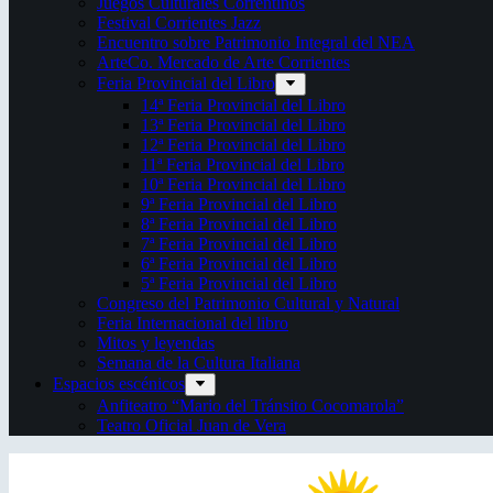
Juegos Culturales Correntinos
Festival Corrientes Jazz
Encuentro sobre Patrimonio Integral del NEA
ArteCo. Mercado de Arte Corrientes
Feria Provincial del Libro
14ª Feria Provincial del Libro
13ª Feria Provincial del Libro
12ª Feria Provincial del Libro
11ª Feria Provincial del Libro
10ª Feria Provincial del Libro
9ª Feria Provincial del Libro
8ª Feria Provincial del Libro
7ª Feria Provincial del Libro
6ª Feria Provincial del Libro
5ª Feria Provincial del Libro
Congreso del Patrimonio Cultural y Natural
Feria Internacional del libro
Mitos y leyendas
Semana de la Cultura Italiana
Espacios escénicos
Anfiteatro “Mario del Tránsito Cocomarola”
Teatro Oficial Juan de Vera