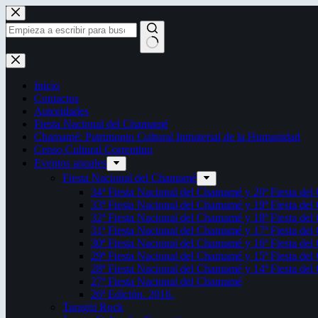
Saltar
al
contenido
Sin
resultados
Inicio
Contactos
Autoridades
Fiesta Nacional del Chamamé
Chamamé: Patrimonio Cultural Inmaterial de la Humanidad
Censo Cultural Correntino
Eventos anuales
Fiesta Nacional del Chamamé
34ª Fiesta Nacional del Chamamé y 20ª Fiesta de
33ª Fiesta Nacional del Chamamé y 19ª Fiesta de
32ª Fiesta Nacional del Chamamé y 18ª Fiesta de
31ª Fiesta Nacional del Chamamé y 17ª Fiesta de
30ª Fiesta Nacional del Chamamé y 16ª Fiesta de
29ª Fiesta Nacional del Chamamé y 15ª Fiesta de
28ª Fiesta Nacional del Chamamé y 14ª Fiesta de
27ª Fiesta Nacional del Chamamé
26ª Edición. 2016.
Taragüi Rock