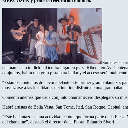
MERCOSUR y primera celebración mundial.
Suma escenario
chamamecera tradicional tendrá lugar en plaza Ribera, en Av. Centena
conjuntos, habrá una gran pista para bailar y el acceso será totalmente 
“Estamos contentos de llevar adelante este primer gran bailantazo, pa
movilizarse a las localidades del interior, disfrute de una gran bailan
Comentó además que cada conjunto chamamecero desplegará su música 
Habrá artistas de Bella Vista, San Tomé, Itatí, San Roque, Capital, ent
“Este bailantazo es una actividad central que forma parte de la Fiest
del chamamé”, destacó el director de la Fiesta, Eduardo Sívori.