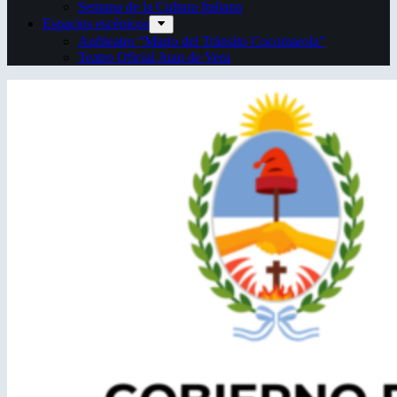
Semana de la Cultura Italiana
Espacios escénicos
Anfiteatro “Mario del Tránsito Cocomarola”
Teatro Oficial Juan de Vera