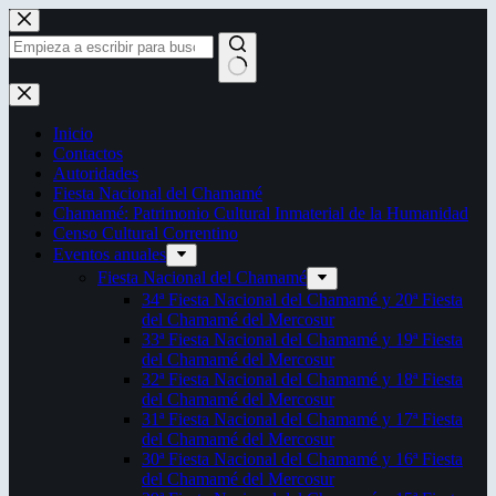
Saltar
al
contenido
Sin
resultados
Inicio
Contactos
Autoridades
Fiesta Nacional del Chamamé
Chamamé: Patrimonio Cultural Inmaterial de la Humanidad
Censo Cultural Correntino
Eventos anuales
Fiesta Nacional del Chamamé
34ª Fiesta Nacional del Chamamé y 20ª Fiesta
del Chamamé del Mercosur
33ª Fiesta Nacional del Chamamé y 19ª Fiesta
del Chamamé del Mercosur
32ª Fiesta Nacional del Chamamé y 18ª Fiesta
del Chamamé del Mercosur
31ª Fiesta Nacional del Chamamé y 17ª Fiesta
del Chamamé del Mercosur
30ª Fiesta Nacional del Chamamé y 16ª Fiesta
del Chamamé del Mercosur