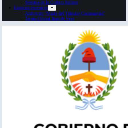
Semana de la Cultura Italiana
Espacios escénicos
Anfiteatro “Mario del Tránsito Cocomarola”
Teatro Oficial Juan de Vera