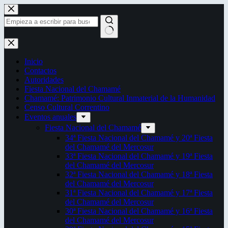
Saltar
al
contenido
Sin
resultados
Inicio
Contactos
Autoridades
Fiesta Nacional del Chamamé
Chamamé: Patrimonio Cultural Inmaterial de la Humanidad
Censo Cultural Correntino
Eventos anuales
Fiesta Nacional del Chamamé
34ª Fiesta Nacional del Chamamé y 20ª Fiesta
del Chamamé del Mercosur
33ª Fiesta Nacional del Chamamé y 19ª Fiesta
del Chamamé del Mercosur
32ª Fiesta Nacional del Chamamé y 18ª Fiesta
del Chamamé del Mercosur
31ª Fiesta Nacional del Chamamé y 17ª Fiesta
del Chamamé del Mercosur
30ª Fiesta Nacional del Chamamé y 16ª Fiesta
del Chamamé del Mercosur