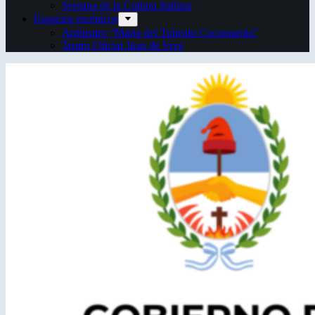
Semana de la Cultura Italiana
Espacios escénicos
Anfiteatro “Mario del Tránsito Cocomarola”
Teatro Oficial Juan de Vera