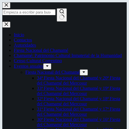
Saltar
al
contenido
Sin
resultados
Inicio
Contactos
Autoridades
Fiesta Nacional del Chamamé
Chamamé: Patrimonio Cultural Inmaterial de la Humanidad
Censo Cultural Correntino
Eventos anuales
Fiesta Nacional del Chamamé
34ª Fiesta Nacional del Chamamé y 20ª Fiesta
del Chamamé del Mercosur
33ª Fiesta Nacional del Chamamé y 19ª Fiesta
del Chamamé del Mercosur
32ª Fiesta Nacional del Chamamé y 18ª Fiesta
del Chamamé del Mercosur
31ª Fiesta Nacional del Chamamé y 17ª Fiesta
del Chamamé del Mercosur
30ª Fiesta Nacional del Chamamé y 16ª Fiesta
del Chamamé del Mercosur