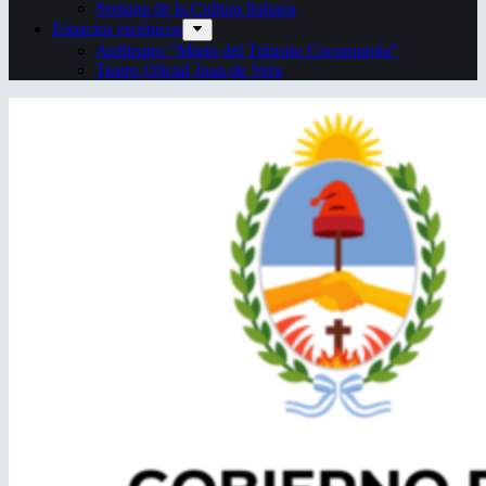
Semana de la Cultura Italiana
Espacios escénicos
Anfiteatro “Mario del Tránsito Cocomarola”
Teatro Oficial Juan de Vera