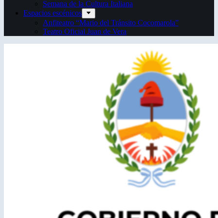
Semana de la Cultura Italiana
Espacios escénicos
Anfiteatro “Mario del Tránsito Cocomarola”
Teatro Oficial Juan de Vera