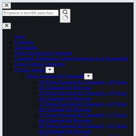
Saltar
al
contenido
Sin
resultados
Inicio
Contactos
Autoridades
Fiesta Nacional del Chamamé
Chamamé: Patrimonio Cultural Inmaterial de la Humanidad
Censo Cultural Correntino
Eventos anuales
Fiesta Nacional del Chamamé
34ª Fiesta Nacional del Chamamé y 20ª Fiesta
del Chamamé del Mercosur
33ª Fiesta Nacional del Chamamé y 19ª Fiesta
del Chamamé del Mercosur
32ª Fiesta Nacional del Chamamé y 18ª Fiesta
del Chamamé del Mercosur
31ª Fiesta Nacional del Chamamé y 17ª Fiesta
del Chamamé del Mercosur
30ª Fiesta Nacional del Chamamé y 16ª Fiesta
del Chamamé del Mercosur