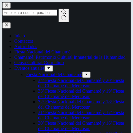
Saltar
al
contenido
Sin
resultados
Inicio
Contactos
Autoridades
Fiesta Nacional del Chamamé
Chamamé: Patrimonio Cultural Inmaterial de la Humanidad
Censo Cultural Correntino
Eventos anuales
Fiesta Nacional del Chamamé
34ª Fiesta Nacional del Chamamé y 20ª Fiesta
del Chamamé del Mercosur
33ª Fiesta Nacional del Chamamé y 19ª Fiesta
del Chamamé del Mercosur
32ª Fiesta Nacional del Chamamé y 18ª Fiesta
del Chamamé del Mercosur
31ª Fiesta Nacional del Chamamé y 17ª Fiesta
del Chamamé del Mercosur
30ª Fiesta Nacional del Chamamé y 16ª Fiesta
del Chamamé del Mercosur