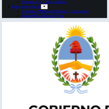
Semana de la Cultura Italiana
Espacios escénicos
Anfiteatro “Mario del Tránsito Cocomarola”
Teatro Oficial Juan de Vera