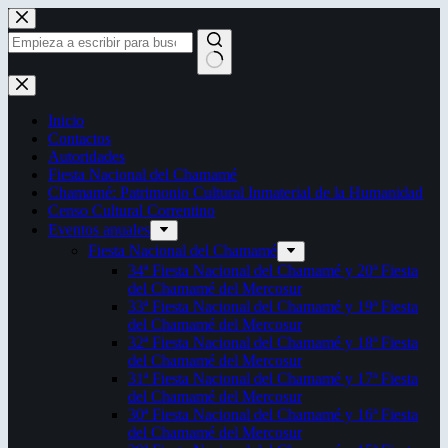
Saltar
al
contenido
Sin
resultados
Inicio
Contactos
Autoridades
Fiesta Nacional del Chamamé
Chamamé: Patrimonio Cultural Inmaterial de la Humanidad
Censo Cultural Correntino
Eventos anuales
Fiesta Nacional del Chamamé
34ª Fiesta Nacional del Chamamé y 20ª Fiesta
del Chamamé del Mercosur
33ª Fiesta Nacional del Chamamé y 19ª Fiesta
del Chamamé del Mercosur
32ª Fiesta Nacional del Chamamé y 18ª Fiesta
del Chamamé del Mercosur
31ª Fiesta Nacional del Chamamé y 17ª Fiesta
del Chamamé del Mercosur
30ª Fiesta Nacional del Chamamé y 16ª Fiesta
del Chamamé del Mercosur