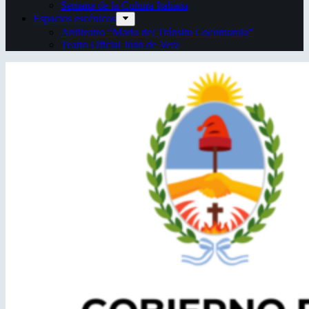
Semana de la Cultura Italiana
Espacios escénicos
Anfiteatro “Mario del Tránsito Cocomarola”
Teatro Oficial Juan de Vera