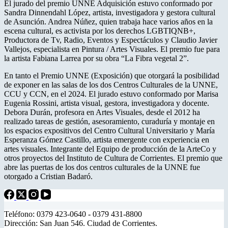
El jurado del premio UNNE Adquisición estuvo conformado por
Sandra Dinnendahl López, artista, investigadora y gestora cultural
de Asunción. Andrea Núñez, quien trabaja hace varios años en la
escena cultural, es activista por los derechos LGBTIQNB+,
Productora de Tv, Radio, Eventos y Espectáculos y Claudio Javier
Vallejos, especialista en Pintura / Artes Visuales. El premio fue para
la artista Fabiana Larrea por su obra “La Fibra vegetal 2”.
En tanto el Premio UNNE (Exposición) que otorgará la posibilidad
de exponer en las salas de los dos Centros Culturales de la UNNE,
CCU y CCN, en el 2024. El jurado estuvo conformado por Marisa
Eugenia Rossini, artista visual, gestora, investigadora y docente.
Debora Durán, profesora en Artes Visuales, desde el 2012 ha
realizado tareas de gestión, asesoramiento, curaduría y montaje en
los espacios expositivos del Centro Cultural Universitario y María
Esperanza Gómez Castillo, artista emergente con experiencia en
artes visuales. Integrante del Equipo de producción de la ArteCo y
otros proyectos del Instituto de Cultura de Corrientes. El premio que
abre las puertas de los dos centros culturales de la UNNE fue
otorgado a Cristian Badaró.
Teléfono: 0379 423-0640 - 0379 431-8800
Dirección: San Juan 546. Ciudad de Corrientes.