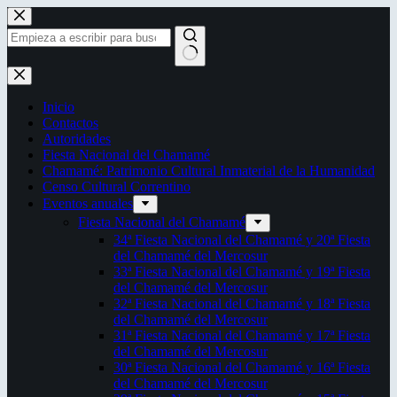
Saltar
al
contenido
Sin
resultados
Inicio
Contactos
Autoridades
Fiesta Nacional del Chamamé
Chamamé: Patrimonio Cultural Inmaterial de la Humanidad
Censo Cultural Correntino
Eventos anuales
Fiesta Nacional del Chamamé
34ª Fiesta Nacional del Chamamé y 20ª Fiesta
del Chamamé del Mercosur
33ª Fiesta Nacional del Chamamé y 19ª Fiesta
del Chamamé del Mercosur
32ª Fiesta Nacional del Chamamé y 18ª Fiesta
del Chamamé del Mercosur
31ª Fiesta Nacional del Chamamé y 17ª Fiesta
del Chamamé del Mercosur
30ª Fiesta Nacional del Chamamé y 16ª Fiesta
del Chamamé del Mercosur