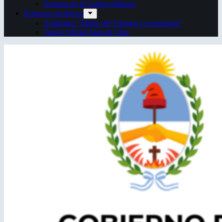
Semana de la Cultura Italiana
Espacios escénicos
Anfiteatro “Mario del Tránsito Cocomarola”
Teatro Oficial Juan de Vera