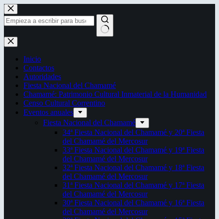
Saltar
al
contenido
Sin
resultados
Inicio
Contactos
Autoridades
Fiesta Nacional del Chamamé
Chamamé: Patrimonio Cultural Inmaterial de la Humanidad
Censo Cultural Correntino
Eventos anuales
Fiesta Nacional del Chamamé
34ª Fiesta Nacional del Chamamé y 20ª Fiesta
del Chamamé del Mercosur
33ª Fiesta Nacional del Chamamé y 19ª Fiesta
del Chamamé del Mercosur
32ª Fiesta Nacional del Chamamé y 18ª Fiesta
del Chamamé del Mercosur
31ª Fiesta Nacional del Chamamé y 17ª Fiesta
del Chamamé del Mercosur
30ª Fiesta Nacional del Chamamé y 16ª Fiesta
del Chamamé del Mercosur