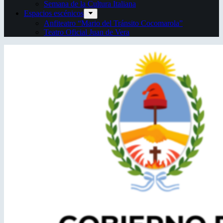
Semana de la Cultura Italiana
Espacios escénicos
Anfiteatro “Mario del Tránsito Cocomarola”
Teatro Oficial Juan de Vera