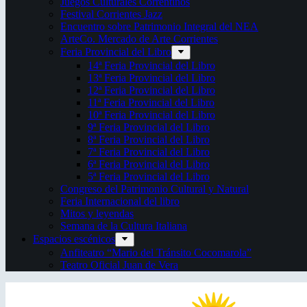
Juegos Culturales Correntinos
Festival Corrientes Jazz
Encuentro sobre Patrimonio Integral del NEA
ArteCo. Mercado de Arte Corrientes
Feria Provincial del Libro
14ª Feria Provincial del Libro
13ª Feria Provincial del Libro
12ª Feria Provincial del Libro
11ª Feria Provincial del Libro
10ª Feria Provincial del Libro
9ª Feria Provincial del Libro
8ª Feria Provincial del Libro
7ª Feria Provincial del Libro
6ª Feria Provincial del Libro
5ª Feria Provincial del Libro
Congreso del Patrimonio Cultural y Natural
Feria Internacional del libro
Mitos y leyendas
Semana de la Cultura Italiana
Espacios escénicos
Anfiteatro “Mario del Tránsito Cocomarola”
Teatro Oficial Juan de Vera