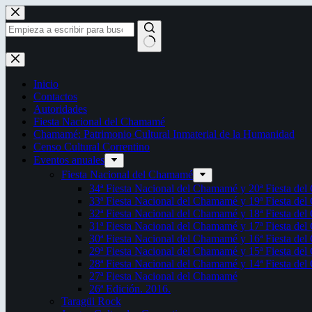
Saltar
al
contenido
Sin
resultados
Inicio
Contactos
Autoridades
Fiesta Nacional del Chamamé
Chamamé: Patrimonio Cultural Inmaterial de la Humanidad
Censo Cultural Correntino
Eventos anuales
Fiesta Nacional del Chamamé
34ª Fiesta Nacional del Chamamé y 20ª Fiesta de
33ª Fiesta Nacional del Chamamé y 19ª Fiesta de
32ª Fiesta Nacional del Chamamé y 18ª Fiesta de
31ª Fiesta Nacional del Chamamé y 17ª Fiesta de
30ª Fiesta Nacional del Chamamé y 16ª Fiesta de
29ª Fiesta Nacional del Chamamé y 15ª Fiesta de
28ª Fiesta Nacional del Chamamé y 14ª Fiesta de
27ª Fiesta Nacional del Chamamé
26ª Edición. 2016.
Taragüi Rock