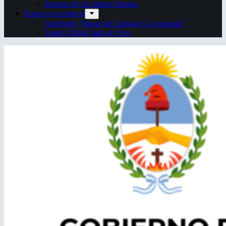
Semana de la Cultura Italiana
Espacios escénicos
Anfiteatro “Mario del Tránsito Cocomarola”
Teatro Oficial Juan de Vera