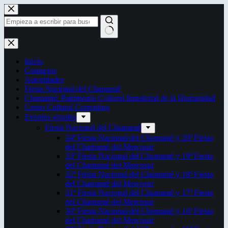
Saltar
al
contenido
Sin
resultados
Inicio
Contactos
Autoridades
Fiesta Nacional del Chamamé
Chamamé: Patrimonio Cultural Inmaterial de la Humanidad
Censo Cultural Correntino
Eventos anuales
Fiesta Nacional del Chamamé
34ª Fiesta Nacional del Chamamé y 20ª Fiesta
del Chamamé del Mercosur
33ª Fiesta Nacional del Chamamé y 19ª Fiesta
del Chamamé del Mercosur
32ª Fiesta Nacional del Chamamé y 18ª Fiesta
del Chamamé del Mercosur
31ª Fiesta Nacional del Chamamé y 17ª Fiesta
del Chamamé del Mercosur
30ª Fiesta Nacional del Chamamé y 16ª Fiesta
del Chamamé del Mercosur