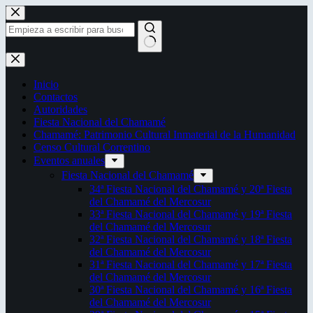
Saltar
al
contenido
Sin
resultados
Inicio
Contactos
Autoridades
Fiesta Nacional del Chamamé
Chamamé: Patrimonio Cultural Inmaterial de la Humanidad
Censo Cultural Correntino
Eventos anuales
Fiesta Nacional del Chamamé
34ª Fiesta Nacional del Chamamé y 20ª Fiesta
del Chamamé del Mercosur
33ª Fiesta Nacional del Chamamé y 19ª Fiesta
del Chamamé del Mercosur
32ª Fiesta Nacional del Chamamé y 18ª Fiesta
del Chamamé del Mercosur
31ª Fiesta Nacional del Chamamé y 17ª Fiesta
del Chamamé del Mercosur
30ª Fiesta Nacional del Chamamé y 16ª Fiesta
del Chamamé del Mercosur