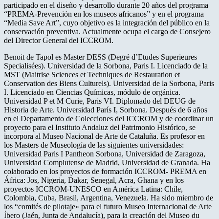
participado en el diseño y desarrollo durante 20 años del programa
“PREMA-Prevención en los museos africanos” y en el programa
“Media Save Art”, cuyo objetivo es la integración del público en la
conservación preventiva. Actualmente ocupa el cargo de Consejero
del Director General del ICCROM.
Benoit de Tapol es Master DESS (Degré d’Etudes Superieures
Specialisées). Universidad de la Sorbona, Paris I. Licenciado de la
MST (Maitrise Sciences et Techniques de Restauration et
Conservation des Biens Culturels). Universidad de la Sorbona, Paris
I. Licenciado en Ciencias Químicas, módulo de orgánica.
Universidad P et M Curie, Paris VI. Diplomado del DEUG de
Historia de Arte. Universidad París I, Sorbona. Después de 6 años
en el Departamento de Colecciones del ICCROM y de coordinar un
proyecto para el Instituto Andaluz del Patrimonio Histórico, se
incorpora al Museo Nacional de Arte de Cataluña. Es profesor en
los Masters de Museología de las siguientes universidades:
Universidad Paris I Pantheon Sorbona, Universidad de Zaragoza,
Universidad Complutense de Madrid, Universidad de Granada. Ha
colaborado en los proyectos de formación ICCROM- PREMA en
África: Jos, Nigeria, Dakar, Senegal, Acra, Ghana y en los
proyectos ICCROM-UNESCO en América Latina: Chile,
Colombia, Cuba, Brasil, Argentina, Venezuela. Ha sido miembro de
los “comités de pilotaje» para el futuro Museo Internacional de Arte
Íbero (Jaén, Junta de Andalucía), para la creación del Museo du