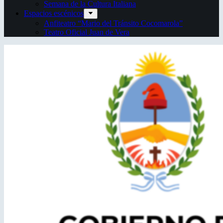
Semana de la Cultura Italiana
Espacios escénicos
Anfiteatro “Mario del Tránsito Cocomarola”
Teatro Oficial Juan de Vera