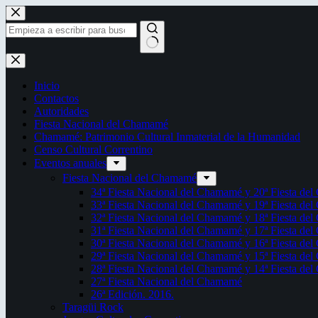
Saltar
al
contenido
Sin
resultados
Inicio
Contactos
Autoridades
Fiesta Nacional del Chamamé
Chamamé: Patrimonio Cultural Inmaterial de la Humanidad
Censo Cultural Correntino
Eventos anuales
Fiesta Nacional del Chamamé
34ª Fiesta Nacional del Chamamé y 20ª Fiesta de
33ª Fiesta Nacional del Chamamé y 19ª Fiesta de
32ª Fiesta Nacional del Chamamé y 18ª Fiesta de
31ª Fiesta Nacional del Chamamé y 17ª Fiesta de
30ª Fiesta Nacional del Chamamé y 16ª Fiesta de
29ª Fiesta Nacional del Chamamé y 15ª Fiesta de
28ª Fiesta Nacional del Chamamé y 14ª Fiesta de
27ª Fiesta Nacional del Chamamé
26ª Edición. 2016.
Taragüi Rock