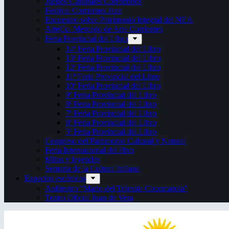
Juegos Culturales Correntinos
Festival Corrientes Jazz
Encuentro sobre Patrimonio Integral del NEA
ArteCo. Mercado de Arte Corrientes
Feria Provincial del Libro
14ª Feria Provincial del Libro
13ª Feria Provincial del Libro
12ª Feria Provincial del Libro
11ª Feria Provincial del Libro
10ª Feria Provincial del Libro
9ª Feria Provincial del Libro
8ª Feria Provincial del Libro
7ª Feria Provincial del Libro
6ª Feria Provincial del Libro
5ª Feria Provincial del Libro
Congreso del Patrimonio Cultural y Natural
Feria Internacional del libro
Mitos y leyendas
Semana de la Cultura Italiana
Espacios escénicos
Anfiteatro “Mario del Tránsito Cocomarola”
Teatro Oficial Juan de Vera