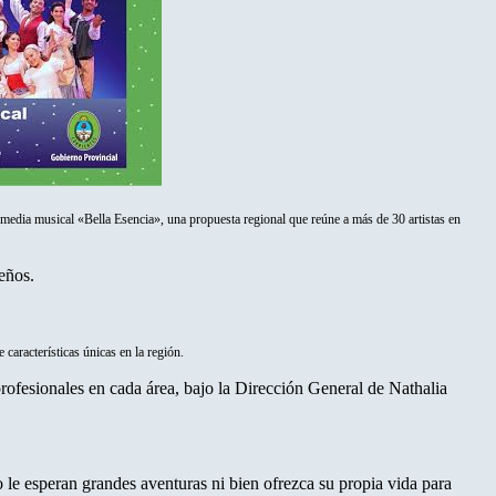
comedia musical «Bella Esencia», una propuesta regional que reúne a más de 30 artistas en
ueños.
características únicas en la región.
rofesionales en cada área, bajo la Dirección General de Nathalia
o le esperan grandes aventuras ni bien ofrezca su propia vida para