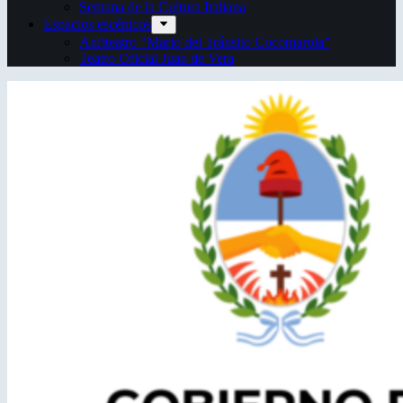
Semana de la Cultura Italiana
Espacios escénicos
Anfiteatro “Mario del Tránsito Cocomarola”
Teatro Oficial Juan de Vera