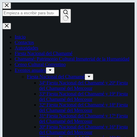
Saltar
al
contenido
Sin
resultados
Inicio
Contactos
Autoridades
Fiesta Nacional del Chamamé
Chamamé: Patrimonio Cultural Inmaterial de la Humanidad
Censo Cultural Correntino
Eventos anuales
Fiesta Nacional del Chamamé
34ª Fiesta Nacional del Chamamé y 20ª Fiesta
del Chamamé del Mercosur
33ª Fiesta Nacional del Chamamé y 19ª Fiesta
del Chamamé del Mercosur
32ª Fiesta Nacional del Chamamé y 18ª Fiesta
del Chamamé del Mercosur
31ª Fiesta Nacional del Chamamé y 17ª Fiesta
del Chamamé del Mercosur
30ª Fiesta Nacional del Chamamé y 16ª Fiesta
del Chamamé del Mercosur