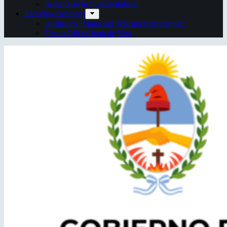
Semana de la Cultura Italiana
Espacios escénicos
Anfiteatro “Mario del Tránsito Cocomarola”
Teatro Oficial Juan de Vera