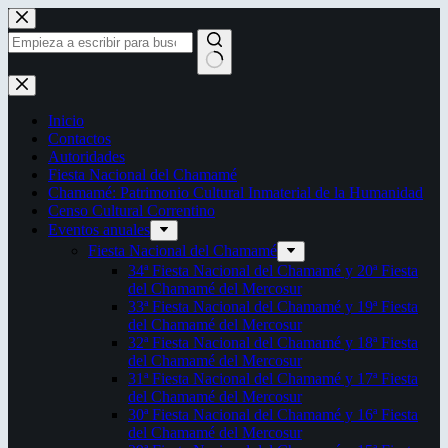
Saltar
al
contenido
Sin
resultados
Inicio
Contactos
Autoridades
Fiesta Nacional del Chamamé
Chamamé: Patrimonio Cultural Inmaterial de la Humanidad
Censo Cultural Correntino
Eventos anuales
Fiesta Nacional del Chamamé
34ª Fiesta Nacional del Chamamé y 20ª Fiesta
del Chamamé del Mercosur
33ª Fiesta Nacional del Chamamé y 19ª Fiesta
del Chamamé del Mercosur
32ª Fiesta Nacional del Chamamé y 18ª Fiesta
del Chamamé del Mercosur
31ª Fiesta Nacional del Chamamé y 17ª Fiesta
del Chamamé del Mercosur
30ª Fiesta Nacional del Chamamé y 16ª Fiesta
del Chamamé del Mercosur