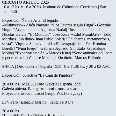
CIRCUITO ARTECO 2025
10 a 12 hs. y 16 a 20 hs. Instituto de Cultura de Corrientes | San
Juan 546
Exposición Ñande Arte: El legado
«Multiverso»- Ailén Navarro| “Los Esteros según Huga”- Gonzalo
Hugo| “Argentinidad”- Agustina Nadal| “Instante de Identidad”-
Nicolás García| “El Modulor”- José Kura| «Edid MuralArte»- Edid
Martínez| Sin título- Juan Pablo Solari| “Chicharras, metamorfosis,
siesta”- Virginia Schauvinhold| «El Lenguaje de la Fe»-Romina
Borelli | “Niña fuego”- Gabriela Aguado| Sin título- Guadalupe
Morlio| “Experimentación”- Marcos Kura| “Serie animales del Iberá
y peces de mi río”- José Mizdraji| Sin título- Marcos Billordo
MECA | Orto Galería | España 1559 | 9 a 11:30 hs. y 20 a 02 AM.
Exposición colectiva “La Caja de Pandora”
20 a 00 hs. MECA | Orto Galería | España 1559
Galería abierta. Bar, gastronomía, música y arte.
Proyecto artístico musical Grupo WE (Paraguay)
El Vivero | Espacio Mariño | Santa Fe 847 |
20 a 00 hs.
“Litoralidad” – La Deíxis x El Vivero