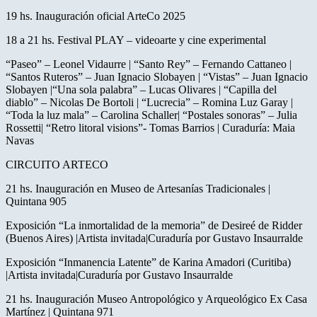
19 hs. Inauguración oficial ArteCo 2025
18 a 21 hs. Festival PLAY – videoarte y cine experimental
“Paseo” – Leonel Vidaurre | “Santo Rey” – Fernando Cattaneo |
“Santos Ruteros” – Juan Ignacio Slobayen | “Vistas” – Juan Ignacio
Slobayen |“Una sola palabra” – Lucas Olivares | “Capilla del
diablo” – Nicolas De Bortoli | “Lucrecia” – Romina Luz Garay |
“Toda la luz mala” – Carolina Schaller| “Postales sonoras” – Julia
Rossetti| “Retro litoral visions”- Tomas Barrios | Curaduría: Maia
Navas
CIRCUITO ARTECO
21 hs. Inauguración en Museo de Artesanías Tradicionales |
Quintana 905
Exposición “La inmortalidad de la memoria” de Desireé de Ridder
(Buenos Aires) |Artista invitada|Curaduría por Gustavo Insaurralde
Exposición “Inmanencia Latente” de Karina Amadori (Curitiba)
|Artista invitada|Curaduría por Gustavo Insaurralde
21 hs. Inauguración Museo Antropológico y Arqueológico Ex Casa
Martínez | Quintana 971