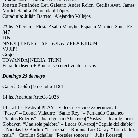
Jonatan Fernández| Leti Galeano| Andre Rolon| Cecilia Avati| James
Muriel| Sandra Dinnendahl López
Curaduría: Julián Barreto | Alejandro Vallejos
23 hs. AfterCo – Fiesta Asalto Manyin | Espacio Mariño | Santa Fe
847
DJs
NNIOL| ERNEST| SETSOL & VERA KIBUM
VJ JIP!
Gogos
TOWANDA| NERIA| TRINI
Feria de diseño + Bauhouse colectivo de artistas
Domingo 25 de mayo
Galería Colón | 9 de Julio 1184
14 hs. Apertura ArteCo 2025
14 a 21 hs. Festival PLAY – videoarte y cine experimental
“Paseo” – Leonel Vidaurre| “Santo Rey” – Fernando Cattaneo|
“Santos Ruteros” – Juan Ignacio Slobayen| “Vistas” – Juan Ignacio
Slobayen| “Una sola palabra” – Lucas Olivares| “Capilla del diablo”
– Nicolas De Bortoli| “Lucrecia” – Romina Luz Garay| “Toda la luz
mala” – Carolina Schaller| “Postales sonoras” – Julia Rossetti|