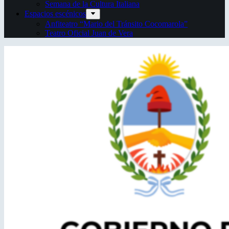
Semana de la Cultura Italiana
Espacios escénicos
Anfiteatro “Mario del Tránsito Cocomarola”
Teatro Oficial Juan de Vera