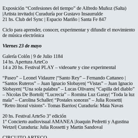
Exposición “Confesiones del tiempo” de Alfredo Muñoz (Salta)
|Artista invitado| Curaduría por Gustavo Insaurralde
21 hs. Club del Sync | Espacio Mariño | Santa Fe 847
Ciclo para aprender, conocer, experimentar y difundir el movimiento
de música electrónica
Viernes 23 de mayo
Galería Colón | 9 de Julio 1184
14 hs. Apertura ArteCo
14 a 20 hs. Festival PLAY – videoarte y cine experimental
“Paseo” – Leonel Vidaurre |“Santo Rey” – Fernando Cattaneo |
“Santos Ruteros” – Juan Ignacio Slobayen| “Vistas” – Juan Ignacio
Slobayen| “Una sola palabra” – Lucas Olivares| “Capilla del diablo”
– Nicolas De Bortoli| “Lucrecia” – Romina Luz Garay| “Toda la luz
mala” – Carolina Schaller| “Postales sonoras” – Julia Rossetti|
“Retro litoral visions”- Tomas Barrios| Curaduría: Maia Navas
20 hs. Festival ArteSo 3° edición
1° Concierto audiovisual AMANEA |Joaquin Pedretti y Agustina
Wetzel| Curaduria: Julia Rossetti y Martin Sandoval
CIRCUITO ARTECO