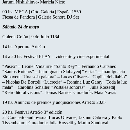
Jarumi Nishishinya- Mariela Nieto
00 hs. MECA | Orto Galería | España 1559
Fiesta de Pandora | Galería Sonora DJ Set
Sábado 24 de mayo
Galería Colón | 9 de Julio 1184
14 hs. Apertura ArteCo
14 a 20 hs. Festival PLAY – videoarte y cine experimental
“Paseo” – Leonel Vidaurre| “Santo Rey” – Fernando Cattaneo|
“Santos Ruteros” – Juan Ignacio Slobayen| “Vistas” – Juan Ignacio
Slobayen| “Una sola palabra” – Lucas Olivares| “Capilla del diablo”
– Nicolas De Bortoli| “Lucrecia” – Romina Luz Garay| “Toda la luz
mala” – Carolina Schaller| “Postales sonoras” – Julia Rossetti|
“Retro litoral visions”- Tomas Barrios| Curaduría: Maia Navas
19 hs. Anuncio de premios y adquisiciones ArteCo 2025
20 hs. Festival ArteSo 3° edición
2° Concierto audiovisual Lucas Olivares, Jazmin Cabrera y Pablo
Tissembaum | Curaduria: Julia Rossetti y Martin Sandoval