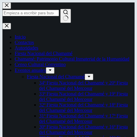
Saltar
al
contenido
Sin
resultados
Inicio
Contactos
Autoridades
Fiesta Nacional del Chamamé
Chamamé: Patrimonio Cultural Inmaterial de la Humanidad
Censo Cultural Correntino
Eventos anuales
Fiesta Nacional del Chamamé
34ª Fiesta Nacional del Chamamé y 20ª Fiesta
del Chamamé del Mercosur
33ª Fiesta Nacional del Chamamé y 19ª Fiesta
del Chamamé del Mercosur
32ª Fiesta Nacional del Chamamé y 18ª Fiesta
del Chamamé del Mercosur
31ª Fiesta Nacional del Chamamé y 17ª Fiesta
del Chamamé del Mercosur
30ª Fiesta Nacional del Chamamé y 16ª Fiesta
del Chamamé del Mercosur