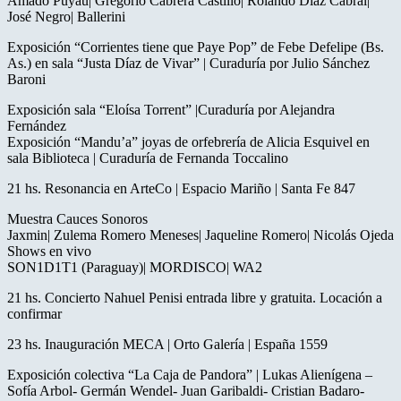
Amado Puyau| Gregorio Cabrera Castillo| Rolando Díaz Cabral|
José Negro| Ballerini
Exposición “Corrientes tiene que Paye Pop” de Febe Defelipe (Bs.
As.) en sala “Justa Díaz de Vivar” | Curaduría por Julio Sánchez
Baroni
Exposición sala “Eloísa Torrent” |Curaduría por Alejandra
Fernández
Exposición “Mandu’a” joyas de orfebrería de Alicia Esquivel en
sala Biblioteca | Curaduría de Fernanda Toccalino
21 hs. Resonancia en ArteCo | Espacio Mariño | Santa Fe 847
Muestra Cauces Sonoros
Jaxmin| Zulema Romero Meneses| Jaqueline Romero| Nicolás Ojeda
Shows en vivo
SON1D1T1 (Paraguay)| MORDISCO| WA2
21 hs. Concierto Nahuel Penisi entrada libre y gratuita. Locación a
confirmar
23 hs. Inauguración MECA | Orto Galería | España 1559
Exposición colectiva “La Caja de Pandora” | Lukas Alienígena –
Sofía Arbol- Germán Wendel- Juan Garibaldi- Cristian Badaro-