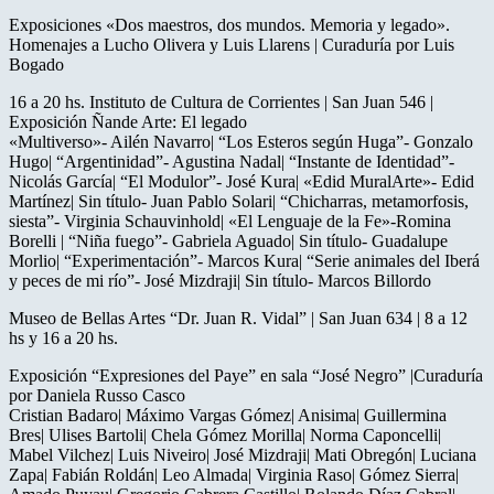
Exposiciones «Dos maestros, dos mundos. Memoria y legado».
Homenajes a Lucho Olivera y Luis Llarens | Curaduría por Luis
Bogado
16 a 20 hs. Instituto de Cultura de Corrientes | San Juan 546 |
Exposición Ñande Arte: El legado
«Multiverso»- Ailén Navarro| “Los Esteros según Huga”- Gonzalo
Hugo| “Argentinidad”- Agustina Nadal| “Instante de Identidad”-
Nicolás García| “El Modulor”- José Kura| «Edid MuralArte»- Edid
Martínez| Sin título- Juan Pablo Solari| “Chicharras, metamorfosis,
siesta”- Virginia Schauvinhold| «El Lenguaje de la Fe»-Romina
Borelli | “Niña fuego”- Gabriela Aguado| Sin título- Guadalupe
Morlio| “Experimentación”- Marcos Kura| “Serie animales del Iberá
y peces de mi río”- José Mizdraji| Sin título- Marcos Billordo
Museo de Bellas Artes “Dr. Juan R. Vidal” | San Juan 634 | 8 a 12
hs y 16 a 20 hs.
Exposición “Expresiones del Paye” en sala “José Negro” |Curaduría
por Daniela Russo Casco
Cristian Badaro| Máximo Vargas Gómez| Anisima| Guillermina
Bres| Ulises Bartoli| Chela Gómez Morilla| Norma Caponcelli|
Mabel Vilchez| Luis Niveiro| José Mizdraji| Mati Obregón| Luciana
Zapa| Fabián Roldán| Leo Almada| Virginia Raso| Gómez Sierra|