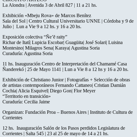
La Alondra | Avenida 3 de Abril 827 | 11 a 21 hs.
Exhibición «Mbeju Rova» de Marcos Benítez
Sala del Sol | Centro Cultural Universitario UNNE | Córdoba y 9 de
Julio | Lun a Vie 9 a 12 hs. y 16 a 20 hs.
Exposición colectiva “Ñe’ẽ raity”
Richar de Itatí| Lupicia Escobar| Guagüita| José Solari| Luisina
Montesino| Milagros Sena| Karaya| Agustina Soria
Curaduría: Agustina Soria
11 hs. Inauguración Centro de Interpretación del Chamamé Casa
Ñanderekó | 25 de Mayo 1141 | Lun a Vie 8 a 12 hs y 16 a 20 hs.
Exhibición de Christiano Junior | Fotografías + Selección de obras
de artistas contemporáneos Fernando Cattaneo| Cristian Damián
Cochia| Alicia Esquivel| Diego Gon| Flor Meyer
“Territorio en transición»
Curaduría: Cecilia Jaime
Organizan: Fundación Proa – Buenos Aires | Instituto de Cultura de
Corrientes
12 hs. Inauguración Salón de los Pasos perdidos Legislatura de
Corrientes | Salta 545 | 23 al 25 de mayo de 14 a 21 hs.