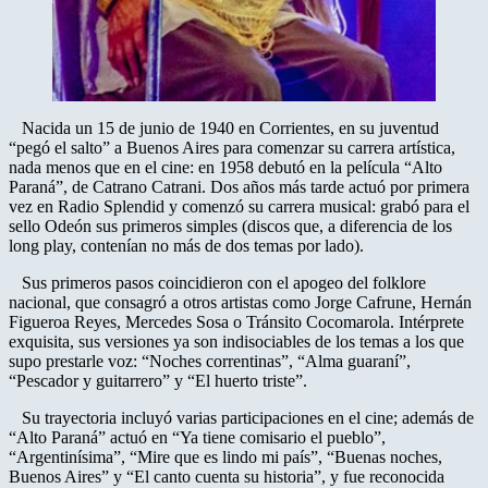
Nacida un 15 de junio de 1940 en Corrientes, en su juventud
“pegó el salto” a Buenos Aires para comenzar su carrera artística,
nada menos que en el cine: en 1958 debutó en la película “Alto
Paraná”, de Catrano Catrani. Dos años más tarde actuó por primera
vez en Radio Splendid y comenzó su carrera musical: grabó para el
sello Odeón sus primeros simples (discos que, a diferencia de los
long play, contenían no más de dos temas por lado).
Sus primeros pasos coincidieron con el apogeo del folklore
nacional, que consagró a otros artistas como Jorge Cafrune, Hernán
Figueroa Reyes, Mercedes Sosa o Tránsito Cocomarola. Intérprete
exquisita, sus versiones ya son indisociables de los temas a los que
supo prestarle voz: “Noches correntinas”, “Alma guaraní”,
“Pescador y guitarrero” y “El huerto triste”.
Su trayectoria incluyó varias participaciones en el cine; además de
“Alto Paraná” actuó en “Ya tiene comisario el pueblo”,
“Argentinísima”, “Mire que es lindo mi país”, “Buenas noches,
Buenos Aires” y “El canto cuenta su historia”, y fue reconocida