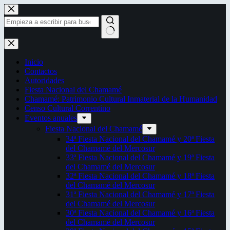
Saltar
al
contenido
Sin
resultados
Inicio
Contactos
Autoridades
Fiesta Nacional del Chamamé
Chamamé: Patrimonio Cultural Inmaterial de la Humanidad
Censo Cultural Correntino
Eventos anuales
Fiesta Nacional del Chamamé
34ª Fiesta Nacional del Chamamé y 20ª Fiesta
del Chamamé del Mercosur
33ª Fiesta Nacional del Chamamé y 19ª Fiesta
del Chamamé del Mercosur
32ª Fiesta Nacional del Chamamé y 18ª Fiesta
del Chamamé del Mercosur
31ª Fiesta Nacional del Chamamé y 17ª Fiesta
del Chamamé del Mercosur
30ª Fiesta Nacional del Chamamé y 16ª Fiesta
del Chamamé del Mercosur