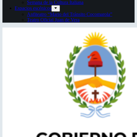
Semana de la Cultura Italiana
Espacios escénicos
Anfiteatro “Mario del Tránsito Cocomarola”
Teatro Oficial Juan de Vera