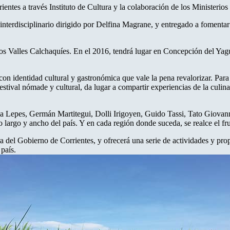
ientes a través Instituto de Cultura y la colaboración de los Ministerio
interdisciplinario dirigido por Delfina Magrane, y entregado a fomentar
s Valles Calchaquíes. En el 2016, tendrá lugar en Concepción del Yaguar
con identidad cultural y gastronómica que vale la pena revalorizar. Para 
tival nómade y cultural, da lugar a compartir experiencias de la culina
 Lepes, Germán Martitegui, Dolli Irigoyen, Guido Tassi, Tato Giovann
 largo y ancho del país. Y en cada región donde suceda, se realce el fruto
ura del Gobierno de Corrientes, y ofrecerá una serie de actividades y p
 país.