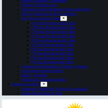
Juegos Culturales Correntinos
Festival Corrientes Jazz
Encuentro sobre Patrimonio Integral del NEA
ArteCo. Mercado de Arte Corrientes
Feria Provincial del Libro
14ª Feria Provincial del Libro
13ª Feria Provincial del Libro
12ª Feria Provincial del Libro
11ª Feria Provincial del Libro
10ª Feria Provincial del Libro
9ª Feria Provincial del Libro
8ª Feria Provincial del Libro
7ª Feria Provincial del Libro
6ª Feria Provincial del Libro
5ª Feria Provincial del Libro
Congreso del Patrimonio Cultural y Natural
Feria Internacional del libro
Mitos y leyendas
Semana de la Cultura Italiana
Espacios escénicos
Anfiteatro “Mario del Tránsito Cocomarola”
Teatro Oficial Juan de Vera