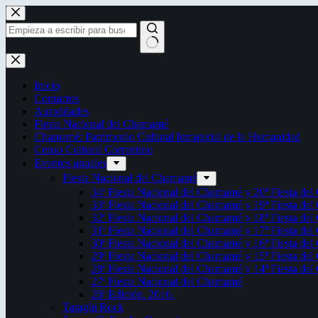
Saltar
al
contenido
Sin
resultados
Inicio
Contactos
Autoridades
Fiesta Nacional del Chamamé
Chamamé: Patrimonio Cultural Inmaterial de la Humanidad
Censo Cultural Correntino
Eventos anuales
Fiesta Nacional del Chamamé
34ª Fiesta Nacional del Chamamé y 20ª Fiesta de
33ª Fiesta Nacional del Chamamé y 19ª Fiesta de
32ª Fiesta Nacional del Chamamé y 18ª Fiesta de
31ª Fiesta Nacional del Chamamé y 17ª Fiesta de
30ª Fiesta Nacional del Chamamé y 16ª Fiesta de
29ª Fiesta Nacional del Chamamé y 15ª Fiesta de
28ª Fiesta Nacional del Chamamé y 14ª Fiesta de
27ª Fiesta Nacional del Chamamé
26ª Edición. 2016.
Taragüi Rock