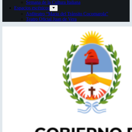
Semana de la Cultura Italiana
Espacios escénicos
Anfiteatro “Mario del Tránsito Cocomarola”
Teatro Oficial Juan de Vera