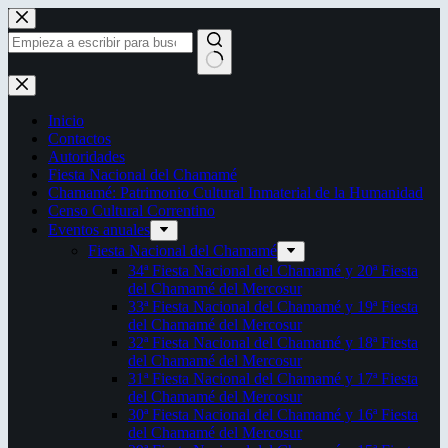
Saltar
al
contenido
Sin
resultados
Inicio
Contactos
Autoridades
Fiesta Nacional del Chamamé
Chamamé: Patrimonio Cultural Inmaterial de la Humanidad
Censo Cultural Correntino
Eventos anuales
Fiesta Nacional del Chamamé
34ª Fiesta Nacional del Chamamé y 20ª Fiesta
del Chamamé del Mercosur
33ª Fiesta Nacional del Chamamé y 19ª Fiesta
del Chamamé del Mercosur
32ª Fiesta Nacional del Chamamé y 18ª Fiesta
del Chamamé del Mercosur
31ª Fiesta Nacional del Chamamé y 17ª Fiesta
del Chamamé del Mercosur
30ª Fiesta Nacional del Chamamé y 16ª Fiesta
del Chamamé del Mercosur